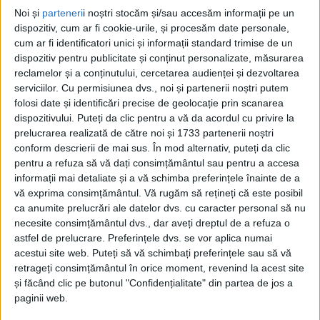
Noi și
parteneri
i noștri stocăm și/sau accesăm informații pe un
dispozitiv, cum ar fi cookie-urile, și procesăm date personale,
cum ar fi identificatori unici și informații standard trimise de un
dispozitiv pentru publicitate și conținut personalizate, măsurarea
reclamelor și a conținutului, cercetarea audienței și dezvoltarea
serviciilor.
Cu permisiunea dvs., noi și partenerii noștri putem
folosi date și identificări precise de geolocație prin scanarea
Acasă
Etichete
SRL
dispozitivului. Puteți da clic pentru a vă da acordul cu privire la
Etichetă: SRL
prelucrarea realizată de către noi și 1733 partenerii noștri
conform descrierii de mai sus. În mod alternativ, puteți da clic
Aripioară, nu copan, că-i scump!
pentru a refuza să vă dați consimțământul sau pentru a accesa
informații mai detaliate și a vă schimba preferințele înainte de a
Doru Popovici
-
7 iulie 2022
vă exprima consimțământul.
Vă rugăm să rețineți că este posibil
ca anumite prelucrări ale datelor dvs. cu caracter personal să nu
Licitația de la țară
necesite consimțământul dvs., dar aveți dreptul de a refuza o
Jupanu
-
24 aprilie 2022
astfel de prelucrare. Preferințele dvs. se vor aplica numai
acestui site web. Puteți să vă schimbați preferințele sau să vă
retrageți consimțământul în orice moment, revenind la acest site
și făcând clic pe butonul "Confidențialitate" din partea de jos a
paginii web.