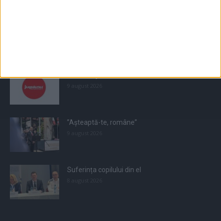
Populare
All
Recomandate
Tot timpul populare
”Pavel”, ajutorul lui ”Petru”
9 august 2026
”Așteaptă-te, române”
9 august 2026
Suferința copilului din el
8 august 2026