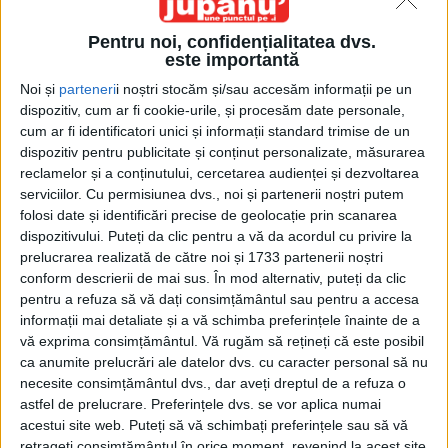
Pentru noi, confidențialitatea dvs.
este importantă
Noi și
parteneri
i noștri stocăm și/sau accesăm informații pe un
dispozitiv, cum ar fi cookie-urile, și procesăm date personale,
cum ar fi identificatori unici și informații standard trimise de un
Acasă
Etichete
Spațiul Schengen
dispozitiv pentru publicitate și conținut personalizate, măsurarea
Etichetă: Spațiul Schengen
reclamelor și a conținutului, cercetarea audienței și dezvoltarea
serviciilor.
Cu permisiunea dvs., noi și partenerii noștri putem
folosi date și identificări precise de geolocație prin scanarea
dispozitivului. Puteți da clic pentru a vă da acordul cu privire la
prelucrarea realizată de către noi și 1733 partenerii noștri
conform descrierii de mai sus. În mod alternativ, puteți da clic
pentru a refuza să vă dați consimțământul sau pentru a accesa
informații mai detaliate și a vă schimba preferințele înainte de a
vă exprima consimțământul.
Vă rugăm să rețineți că este posibil
ca anumite prelucrări ale datelor dvs. cu caracter personal să nu
necesite consimțământul dvs., dar aveți dreptul de a refuza o
astfel de prelucrare. Preferințele dvs. se vor aplica numai
acestui site web. Puteți să vă schimbați preferințele sau să vă
PIM – JUPÂNU’ – anul XX, nr. 48 (1078)
retrageți consimțământul în orice moment, revenind la acest site