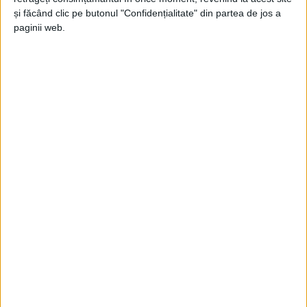
12.12.2022-19.12.2022
și făcând clic pe butonul "Confidențialitate" din partea de jos a
paginii web.
Mihai Panzaru PIM
-
13 decembrie 2022
Spațiul Schengen, pentru orgoliu și pentru
transportatori
Jupanu
-
28 octombrie 2022