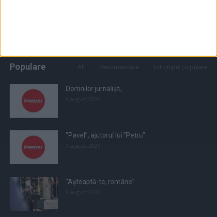
Populare
All
Recomandate
Tot timpul populare
Domnilor jurnaliști,
9 august 2026
”Pavel”, ajutorul lui ”Petru”
9 august 2026
”Așteaptă-te, române”
9 august 2026