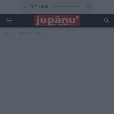
Acasă
Etichete
șosea