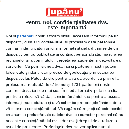
Pentru noi, confidențialitatea dvs.
este importantă
Noi și
parteneri
i noștri stocăm și/sau accesăm informații pe un
dispozitiv, cum ar fi cookie-urile, și procesăm date personale,
Etichetă: șosea
cum ar fi identificatori unici și informații standard trimise de un
dispozitiv pentru publicitate și conținut personalizate, măsurarea
reclamelor și a conținutului, cercetarea audienței și dezvoltarea
serviciilor.
Cu permisiunea dvs., noi și partenerii noștri putem
folosi date și identificări precise de geolocație prin scanarea
dispozitivului. Puteți da clic pentru a vă da acordul cu privire la
prelucrarea realizată de către noi și 1731 partenerii noștri
conform descrierii de mai sus. În mod alternativ, puteți da clic
pentru a refuza să vă dați consimțământul sau pentru a accesa
informații mai detaliate și a vă schimba preferințele înainte de a
vă exprima consimțământul.
Vă rugăm să rețineți că este posibil
ca anumite prelucrări ale datelor dvs. cu caracter personal să nu
necesite consimțământul dvs., dar aveți dreptul de a refuza o
Șoseaua care se dă autostradă
astfel de prelucrare. Preferințele dvs. se vor aplica numai