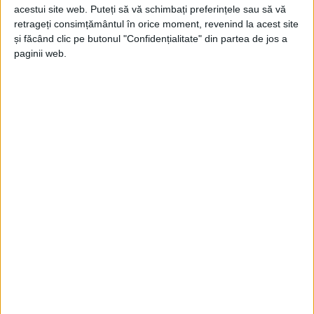
Jupanu
-
31 august 2024
acestui site web. Puteți să vă schimbați preferințele sau să vă
retrageți consimțământul în orice moment, revenind la acest site
și făcând clic pe butonul "Confidențialitate" din partea de jos a
paginii web.
De pe centură pe autostradă
Jupanu
-
8 martie 2024