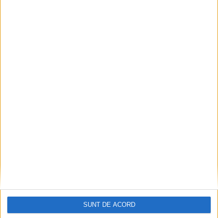
Rețeaua pesedistă
Jupanu
-
11 iulie 2021
SUNT DE ACORD