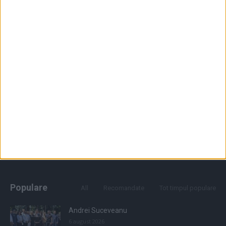
Populare
All
Recomandate
Tot timpul populare
Andrei Suceveanu
6 august 2026