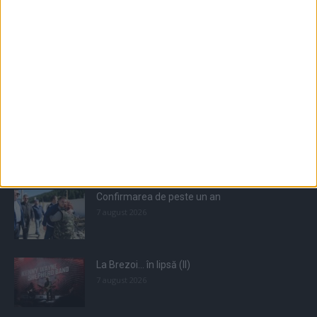
Populare
All
Recomandate
Tot timpul populare
Confirmarea de peste un an
7 august 2026
La Brezoi… în lipsă (II)
7 august 2026