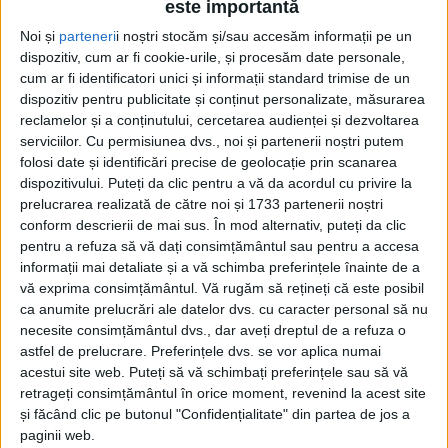
este importantă
Noi și
parteneri
i noștri stocăm și/sau accesăm informații pe un
dispozitiv, cum ar fi cookie-urile, și procesăm date personale,
cum ar fi identificatori unici și informații standard trimise de un
dispozitiv pentru publicitate și conținut personalizate, măsurarea
reclamelor și a conținutului, cercetarea audienței și dezvoltarea
serviciilor.
Cu permisiunea dvs., noi și partenerii noștri putem
Etichetă: SIMRU
folosi date și identificări precise de geolocație prin scanarea
dispozitivului. Puteți da clic pentru a vă da acordul cu privire la
prelucrarea realizată de către noi și 1733 partenerii noștri
conform descrierii de mai sus. În mod alternativ, puteți da clic
pentru a refuza să vă dați consimțământul sau pentru a accesa
informații mai detaliate și a vă schimba preferințele înainte de a
vă exprima consimțământul.
Vă rugăm să rețineți că este posibil
ca anumite prelucrări ale datelor dvs. cu caracter personal să nu
necesite consimțământul dvs., dar aveți dreptul de a refuza o
astfel de prelucrare. Preferințele dvs. se vor aplica numai
acestui site web. Puteți să vă schimbați preferințele sau să vă
retrageți consimțământul în orice moment, revenind la acest site
și făcând clic pe butonul "Confidențialitate" din partea de jos a
Vorba strămoșilor noștri
paginii web.