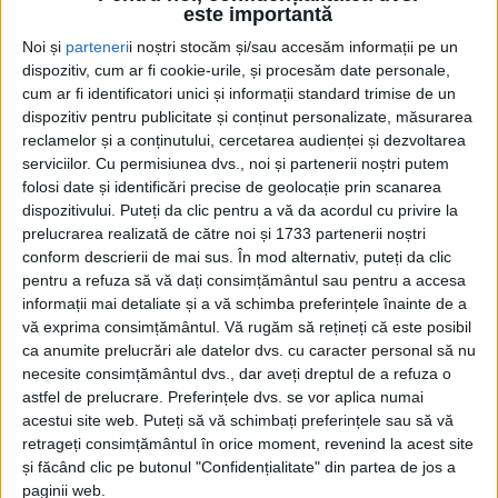
este importantă
Noi și
parteneri
i noștri stocăm și/sau accesăm informații pe un
dispozitiv, cum ar fi cookie-urile, și procesăm date personale,
cum ar fi identificatori unici și informații standard trimise de un
dispozitiv pentru publicitate și conținut personalizate, măsurarea
reclamelor și a conținutului, cercetarea audienței și dezvoltarea
serviciilor.
Cu permisiunea dvs., noi și partenerii noștri putem
Acasă
Etichete
Shanghai
folosi date și identificări precise de geolocație prin scanarea
Etichetă: Shanghai
dispozitivului. Puteți da clic pentru a vă da acordul cu privire la
prelucrarea realizată de către noi și 1733 partenerii noștri
conform descrierii de mai sus. În mod alternativ, puteți da clic
pentru a refuza să vă dați consimțământul sau pentru a accesa
informații mai detaliate și a vă schimba preferințele înainte de a
vă exprima consimțământul.
Vă rugăm să rețineți că este posibil
ca anumite prelucrări ale datelor dvs. cu caracter personal să nu
necesite consimțământul dvs., dar aveți dreptul de a refuza o
astfel de prelucrare. Preferințele dvs. se vor aplica numai
acestui site web. Puteți să vă schimbați preferințele sau să vă
retrageți consimțământul în orice moment, revenind la acest site
și făcând clic pe butonul "Confidențialitate" din partea de jos a
ShangHai să aflați de ce România nu are
paginii web.