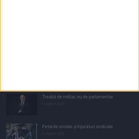
Populare
All
Recomandate
Tot timpul populare
Treabă de militar, nu de parlamentar
8 august 2026
Petarde sociale și înjurături sindicale
8 august 2026