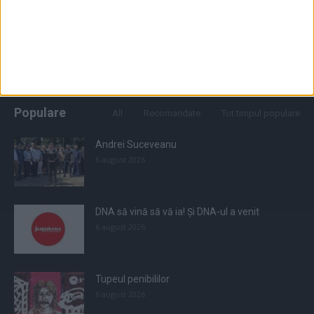
Populare
All
Recomandate
Tot timpul populare
Andrei Suceveanu
6 august 2026
DNA să vină să vă ia! Și DNA-ul a venit
6 august 2026
Tupeul penibililor
6 august 2026