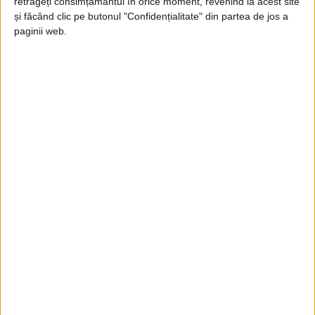
retrageți consimțământul în orice moment, revenind la acest site
Sălbaticii copii dingo. Cartea adolescenței
și făcând clic pe butonul "Confidențialitate" din partea de jos a
(II)
paginii web.
Jupanu
-
9 septembrie 2021
Sălbaticii copii dingo. Cartea adolescenței
(I)
Jupanu
-
2 septembrie 2021