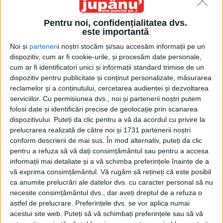
Pentru noi, confidențialitatea dvs.
este importantă
Noi și
parteneri
i noștri stocăm și/sau accesăm informații pe un
dispozitiv, cum ar fi cookie-urile, și procesăm date personale,
cum ar fi identificatori unici și informații standard trimise de un
dispozitiv pentru publicitate și conținut personalizate, măsurarea
Etichetă: Sălbaticii copii dingo. Cartea
reclamelor și a conținutului, cercetarea audienței și dezvoltarea
adolescenței
serviciilor.
Cu permisiunea dvs., noi și partenerii noștri putem
folosi date și identificări precise de geolocație prin scanarea
dispozitivului. Puteți da clic pentru a vă da acordul cu privire la
prelucrarea realizată de către noi și 1731 partenerii noștri
conform descrierii de mai sus. În mod alternativ, puteți da clic
pentru a refuza să vă dați consimțământul sau pentru a accesa
informații mai detaliate și a vă schimba preferințele înainte de a
vă exprima consimțământul.
Vă rugăm să rețineți că este posibil
ca anumite prelucrări ale datelor dvs. cu caracter personal să nu
necesite consimțământul dvs., dar aveți dreptul de a refuza o
astfel de prelucrare. Preferințele dvs. se vor aplica numai
acestui site web. Puteți să vă schimbați preferințele sau să vă