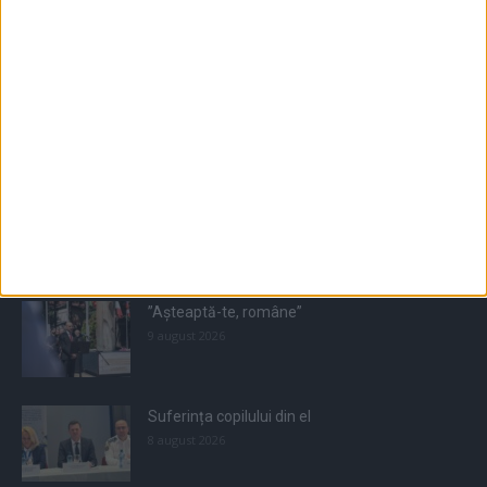
Populare
All
Recomandate
Tot timpul populare
”Așteaptă-te, române”
9 august 2026
Suferința copilului din el
8 august 2026