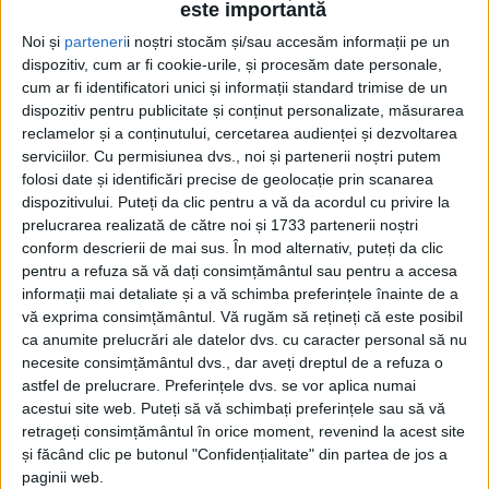
este importantă
Noi și
parteneri
i noștri stocăm și/sau accesăm informații pe un
dispozitiv, cum ar fi cookie-urile, și procesăm date personale,
cum ar fi identificatori unici și informații standard trimise de un
dispozitiv pentru publicitate și conținut personalizate, măsurarea
reclamelor și a conținutului, cercetarea audienței și dezvoltarea
serviciilor.
Cu permisiunea dvs., noi și partenerii noștri putem
Acasă
Etichete
Reiner Vollkommer
folosi date și identificări precise de geolocație prin scanarea
Etichetă: Reiner Vollkommer
dispozitivului. Puteți da clic pentru a vă da acordul cu privire la
prelucrarea realizată de către noi și 1733 partenerii noștri
conform descrierii de mai sus. În mod alternativ, puteți da clic
pentru a refuza să vă dați consimțământul sau pentru a accesa
informații mai detaliate și a vă schimba preferințele înainte de a
vă exprima consimțământul.
Vă rugăm să rețineți că este posibil
ca anumite prelucrări ale datelor dvs. cu caracter personal să nu
necesite consimțământul dvs., dar aveți dreptul de a refuza o
astfel de prelucrare. Preferințele dvs. se vor aplica numai
acestui site web. Puteți să vă schimbați preferințele sau să vă
retrageți consimțământul în orice moment, revenind la acest site
și făcând clic pe butonul "Confidențialitate" din partea de jos a
Tofan Club Reiner
paginii web.