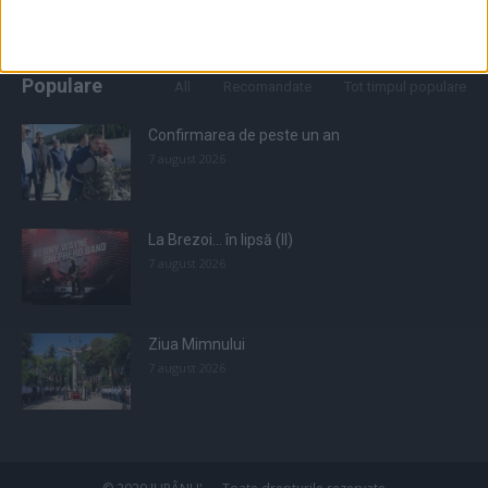
Populare
All
Recomandate
Tot timpul populare
Confirmarea de peste un an
7 august 2026
La Brezoi… în lipsă (II)
7 august 2026
Ziua Mimnului
7 august 2026