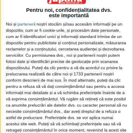
Pentru noi, confidențialitatea dvs.
este importantă
Noi și
parteneri
i noștri stocăm și/sau accesăm informații pe un
dispozitiv, cum ar fi cookie-urile, și procesăm date personale,
cum ar fi identificatori unici și informații standard trimise de un
dispozitiv pentru publicitate și conținut personalizate, măsurarea
Etichetă: recomandare
reclamelor și a conținutului, cercetarea audienței și dezvoltarea
serviciilor.
Cu permisiunea dvs., noi și partenerii noștri putem
folosi date și identificări precise de geolocație prin scanarea
dispozitivului. Puteți da clic pentru a vă da acordul cu privire la
prelucrarea realizată de către noi și 1733 partenerii noștri
conform descrierii de mai sus. În mod alternativ, puteți da clic
pentru a refuza să vă dați consimțământul sau pentru a accesa
informații mai detaliate și a vă schimba preferințele înainte de a
vă exprima consimțământul.
Vă rugăm să rețineți că este posibil
ca anumite prelucrări ale datelor dvs. cu caracter personal să nu
necesite consimțământul dvs., dar aveți dreptul de a refuza o
astfel de prelucrare. Preferințele dvs. se vor aplica numai
acestui site web. Puteți să vă schimbați preferințele sau să vă
Recomandat de cine nu trebuie
retrageți consimțământul în orice moment, revenind la acest site