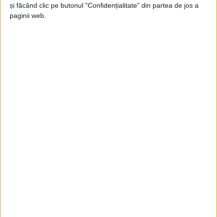
Jupanu
-
3 februarie 2024
și făcând clic pe butonul "Confidențialitate" din partea de jos a
paginii web.
Recomandat de recomandare
Jupanu
-
3 iunie 2023