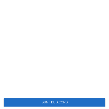
Altul în curs de… neadaptare!
Doru Popovici
-
22 mai 2025
SUNT DE ACORD