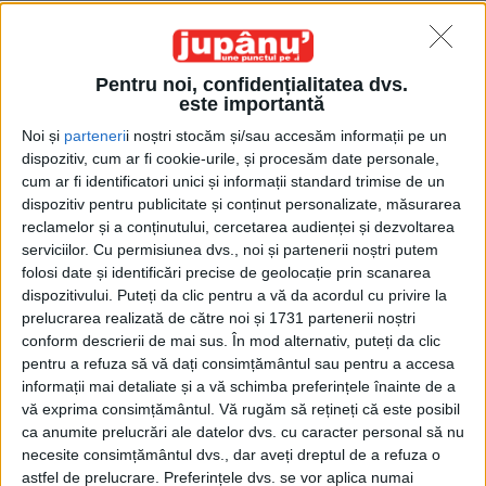
Pentru noi, confidențialitatea dvs.
este importantă
Noi și
parteneri
i noștri stocăm și/sau accesăm informații pe un
dispozitiv, cum ar fi cookie-urile, și procesăm date personale,
Etichetă: Rațiu
cum ar fi identificatori unici și informații standard trimise de un
dispozitiv pentru publicitate și conținut personalizate, măsurarea
reclamelor și a conținutului, cercetarea audienței și dezvoltarea
serviciilor.
Cu permisiunea dvs., noi și partenerii noștri putem
folosi date și identificări precise de geolocație prin scanarea
dispozitivului. Puteți da clic pentru a vă da acordul cu privire la
prelucrarea realizată de către noi și 1731 partenerii noștri
conform descrierii de mai sus. În mod alternativ, puteți da clic
pentru a refuza să vă dați consimțământul sau pentru a accesa
informații mai detaliate și a vă schimba preferințele înainte de a
vă exprima consimțământul.
Vă rugăm să rețineți că este posibil
ca anumite prelucrări ale datelor dvs. cu caracter personal să nu
necesite consimțământul dvs., dar aveți dreptul de a refuza o
Rămîne cum ne-am înțeles…
astfel de prelucrare. Preferințele dvs. se vor aplica numai