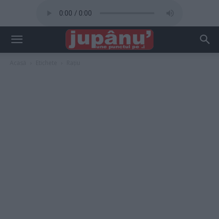
Acasă
Etichete
Rațiu