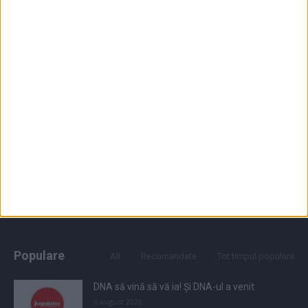
Populare
All
Recomandate
Tot timpul populare
DNA să vină să vă ia! Și DNA-ul a venit
6 august 2026