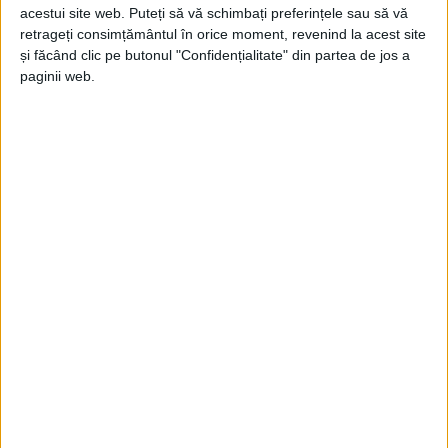
Doru Popovici
-
2 aprilie 2026
acestui site web. Puteți să vă schimbați preferințele sau să vă
retrageți consimțământul în orice moment, revenind la acest site
și făcând clic pe butonul "Confidențialitate" din partea de jos a
paginii web.
Să fie noroc!
Doru Popovici
-
25 martie 2026