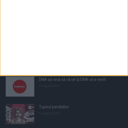
Populare
All
Recomandate
Tot timpul populare
DNA să vină să vă ia! Și DNA-ul a venit
6 august 2026
Tupeul penibililor
6 august 2026