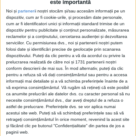
este importantă
Noi și
parteneri
i noștri stocăm și/sau accesăm informații pe un
dispozitiv, cum ar fi cookie-urile, și procesăm date personale,
cum ar fi identificatori unici și informații standard trimise de un
dispozitiv pentru publicitate și conținut personalizate, măsurarea
reclamelor și a conținutului, cercetarea audienței și dezvoltarea
serviciilor.
Cu permisiunea dvs., noi și partenerii noștri putem
Etichetă: Prima ramă
folosi date și identificări precise de geolocație prin scanarea
dispozitivului. Puteți da clic pentru a vă da acordul cu privire la
prelucrarea realizată de către noi și 1731 partenerii noștri
conform descrierii de mai sus. În mod alternativ, puteți da clic
pentru a refuza să vă dați consimțământul sau pentru a accesa
informații mai detaliate și a vă schimba preferințele înainte de a
vă exprima consimțământul.
Vă rugăm să rețineți că este posibil
ca anumite prelucrări ale datelor dvs. cu caracter personal să nu
necesite consimțământul dvs., dar aveți dreptul de a refuza o
astfel de prelucrare. Preferințele dvs. se vor aplica numai
acestui site web. Puteți să vă schimbați preferințele sau să vă
retrageți consimțământul în orice moment, revenind la acest site
și făcând clic pe butonul "Confidențialitate" din partea de jos a
Programul ”Prima ramă”
paginii web.