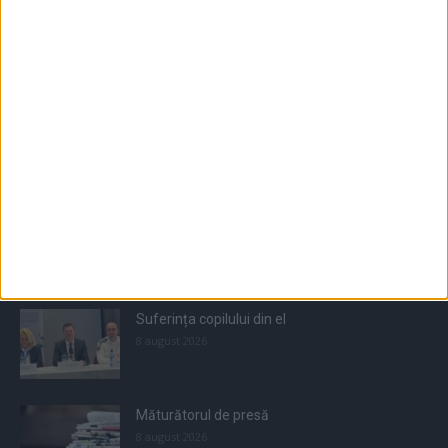
Populare
All
Recomandate
Tot timpul populare
Suferința copilului din el
8 august 2026
Măturătorul de presă
8 august 2026