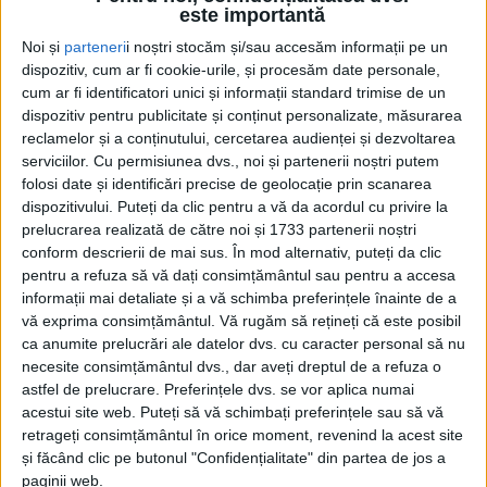
este importantă
Noi și
parteneri
i noștri stocăm și/sau accesăm informații pe un
dispozitiv, cum ar fi cookie-urile, și procesăm date personale,
cum ar fi identificatori unici și informații standard trimise de un
dispozitiv pentru publicitate și conținut personalizate, măsurarea
reclamelor și a conținutului, cercetarea audienței și dezvoltarea
serviciilor.
Cu permisiunea dvs., noi și partenerii noștri putem
Acasă
Etichete
Preasfințitul Damaschin Dorneanu
folosi date și identificări precise de geolocație prin scanarea
Etichetă: Preasfințitul Damaschin
dispozitivului. Puteți da clic pentru a vă da acordul cu privire la
Dorneanu
prelucrarea realizată de către noi și 1733 partenerii noștri
conform descrierii de mai sus. În mod alternativ, puteți da clic
pentru a refuza să vă dați consimțământul sau pentru a accesa
informații mai detaliate și a vă schimba preferințele înainte de a
vă exprima consimțământul.
Vă rugăm să rețineți că este posibil
ca anumite prelucrări ale datelor dvs. cu caracter personal să nu
necesite consimțământul dvs., dar aveți dreptul de a refuza o
astfel de prelucrare. Preferințele dvs. se vor aplica numai
acestui site web. Puteți să vă schimbați preferințele sau să vă
retrageți consimțământul în orice moment, revenind la acest site
și făcând clic pe butonul "Confidențialitate" din partea de jos a
paginii web.