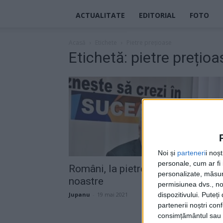
ACTUALITATE
EDITORIAL
FOTO
Acasă
Etichete
Pietre prețioase
Etichetă: pietre prețioa
Noi și
parteneri
i noș
personale, cum ar fi i
Români, la pietre! Dar nu la ale
personalizate, măsura
noastre
permisiunea dvs., noi
dispozitivului. Puteț
Jupanu
-
19 mai 2021
partenerii noștri con
consimțământul sau p