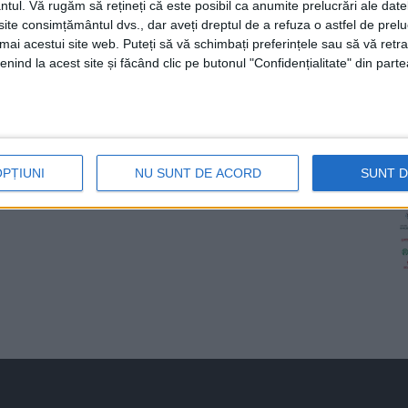
ntul.
Vă rugăm să rețineți că este posibil ca anumite prelucrări ale date
te consimțământul dvs., dar aveți dreptul de a refuza o astfel de prelu
umai acestui site web. Puteți să vă schimbați preferințele sau să vă ret
nind la acest site și făcând clic pe butonul "Confidențialitate" din parte
OPȚIUNI
NU SUNT DE ACORD
SUNT 