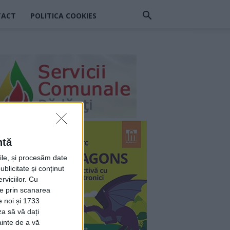
TACT
POLITICA COOKIES
ntă
rile, și procesăm date
ublicitate și conținut
viciilor.
Cu
ție prin scanarea
e noi și 1733
za să vă dați
ainte de a vă