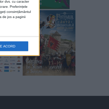
lor dvs. cu caracter
crare. Preferințele
rageți consimțământul
a de jos a paginii
DE ACORD