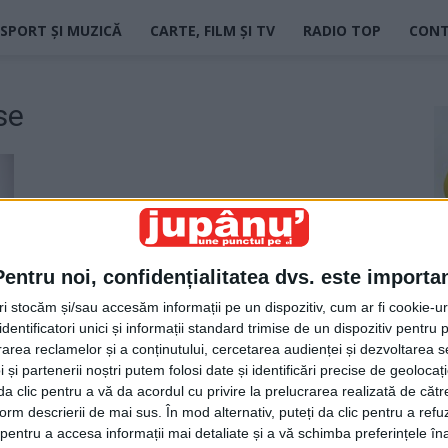
SPORT ȘI MUZICĂ
CARTE, FILM ȘI TV
RADIO TOP
CON
se
Pentru noi, confidențialitatea dvs. este importa
tri stocăm și/sau accesăm informații pe un dispozitiv, cum ar fi cookie-u
dentificatori unici și informații standard trimise de un dispozitiv pentru p
rea reclamelor și a conținutului, cercetarea audienței și dezvoltarea ser
 și partenerii noștri putem folosi date și identificări precise de geoloca
i da clic pentru a vă da acordul cu privire la prelucrarea realizată de cătr
form descrierii de mai sus. În mod alternativ, puteți da clic pentru a refu
entru a accesa informații mai detaliate și a vă schimba preferințele în