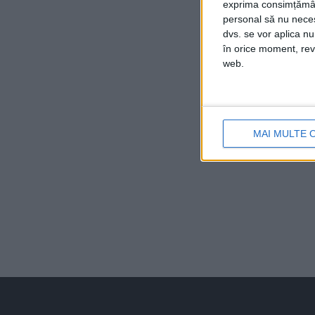
exprima consimțămâ
personal să nu necesi
dvs. se vor aplica n
în orice moment, reve
web.
MAI MULTE 