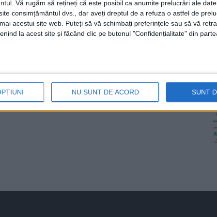
ntul.
Vă rugăm să rețineți că este posibil ca anumite prelucrări ale date
te consimțământul dvs., dar aveți dreptul de a refuza o astfel de prelu
umai acestui site web. Puteți să vă schimbați preferințele sau să vă ret
nind la acest site și făcând clic pe butonul "Confidențialitate" din parte
OPȚIUNI
NU SUNT DE ACORD
SUNT 