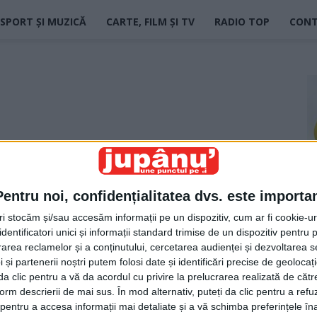
SPORT ȘI MUZICĂ
CARTE, FILM ȘI TV
RADIO TOP
CON
Pentru noi, confidențialitatea dvs. este importa
tri stocăm și/sau accesăm informații pe un dispozitiv, cum ar fi cookie-u
dentificatori unici și informații standard trimise de un dispozitiv pentru p
rea reclamelor și a conținutului, cercetarea audienței și dezvoltarea ser
 și partenerii noștri putem folosi date și identificări precise de geoloca
i da clic pentru a vă da acordul cu privire la prelucrarea realizată de cătr
form descrierii de mai sus. În mod alternativ, puteți da clic pentru a refu
entru a accesa informații mai detaliate și a vă schimba preferințele în