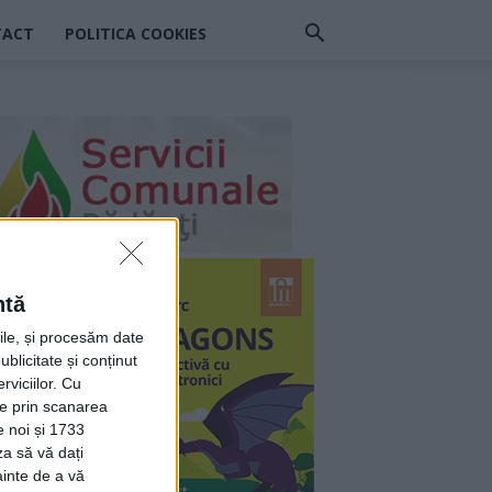
TACT
POLITICA COOKIES
ntă
rile, și procesăm date
ublicitate și conținut
viciilor.
Cu
ție prin scanarea
e noi și 1733
za să vă dați
ainte de a vă