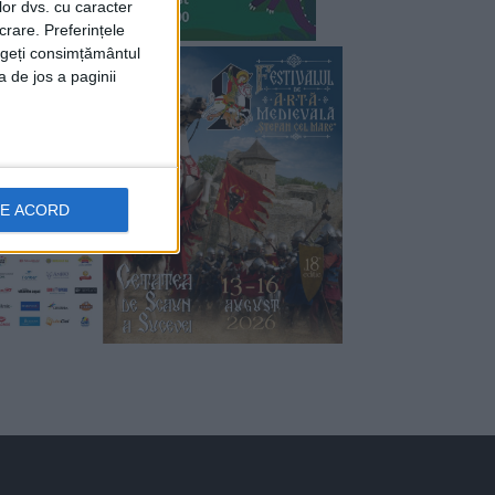
lor dvs. cu caracter
crare. Preferințele
rageți consimțământul
a de jos a paginii
DE ACORD