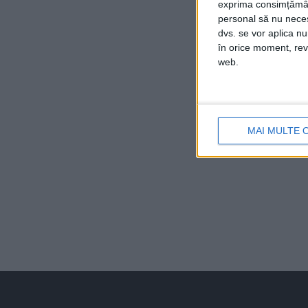
exprima consimțămâ
personal să nu necesi
dvs. se vor aplica n
în orice moment, reve
web.
MAI MULTE 