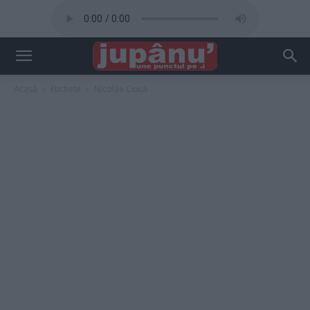
Acasă
Etichete
Nicolae Ciucă