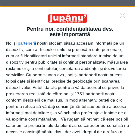
Pentru noi, confidențialitatea dvs.
este importantă
Noi și
parteneri
i noștri stocăm și/sau accesăm informații pe un
Etichetă: Nicolae Ciucă
dispozitiv, cum ar fi cookie-urile, și procesăm date personale,
cum ar fi identificatori unici și informații standard trimise de un
dispozitiv pentru publicitate și conținut personalizate, măsurarea
reclamelor și a conținutului, cercetarea audienței și dezvoltarea
serviciilor.
Cu permisiunea dvs., noi și partenerii noștri putem
folosi date și identificări precise de geolocație prin scanarea
dispozitivului. Puteți da clic pentru a vă da acordul cu privire la
prelucrarea realizată de către noi și 1731 partenerii noștri
conform descrierii de mai sus. În mod alternativ, puteți da clic
pentru a refuza să vă dați consimțământul sau pentru a accesa
informații mai detaliate și a vă schimba preferințele înainte de a
vă exprima consimțământul.
Vă rugăm să rețineți că este posibil
ca anumite prelucrări ale datelor dvs. cu caracter personal să nu
Cozile sînt dăunătoare pentru unii candidați
necesite consimțământul dvs., dar aveți dreptul de a refuza o