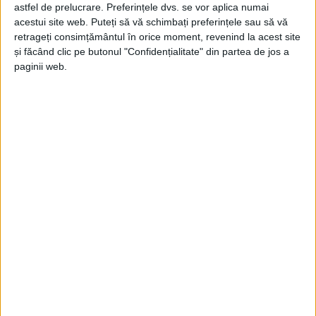
Jupanu
-
7 decembrie 2024
astfel de prelucrare. Preferințele dvs. se vor aplica numai
acestui site web. Puteți să vă schimbați preferințele sau să vă
retrageți consimțământul în orice moment, revenind la acest site
și făcând clic pe butonul "Confidențialitate" din partea de jos a
paginii web.
La vot, fără mustrări de conștiință
Jupanu
-
4 decembrie 2024