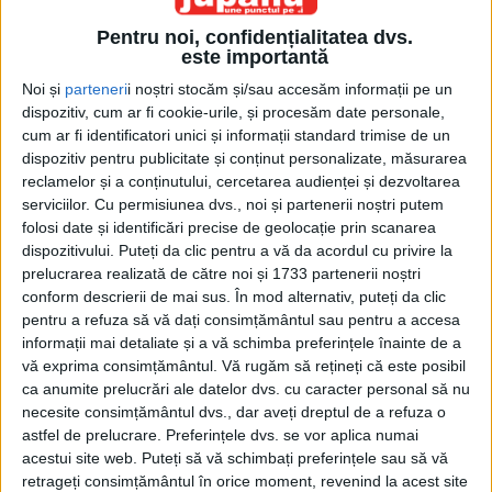
Pentru noi, confidențialitatea dvs.
este importantă
Noi și
parteneri
i noștri stocăm și/sau accesăm informații pe un
dispozitiv, cum ar fi cookie-urile, și procesăm date personale,
cum ar fi identificatori unici și informații standard trimise de un
dispozitiv pentru publicitate și conținut personalizate, măsurarea
Etichetă: Ministerul de Interne
reclamelor și a conținutului, cercetarea audienței și dezvoltarea
serviciilor.
Cu permisiunea dvs., noi și partenerii noștri putem
folosi date și identificări precise de geolocație prin scanarea
dispozitivului. Puteți da clic pentru a vă da acordul cu privire la
prelucrarea realizată de către noi și 1733 partenerii noștri
conform descrierii de mai sus. În mod alternativ, puteți da clic
pentru a refuza să vă dați consimțământul sau pentru a accesa
informații mai detaliate și a vă schimba preferințele înainte de a
vă exprima consimțământul.
Vă rugăm să rețineți că este posibil
ca anumite prelucrări ale datelor dvs. cu caracter personal să nu
necesite consimțământul dvs., dar aveți dreptul de a refuza o
astfel de prelucrare. Preferințele dvs. se vor aplica numai
acestui site web. Puteți să vă schimbați preferințele sau să vă
Față și profil
retrageți consimțământul în orice moment, revenind la acest site