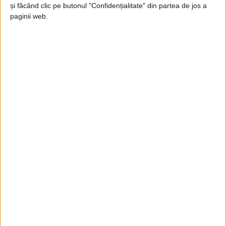
Jupanu
-
25 iulie 2026
și făcând clic pe butonul "Confidențialitate" din partea de jos a
paginii web.
Poate știe Ministerul de Interne mai multe
Jupanu
-
25 martie 2022