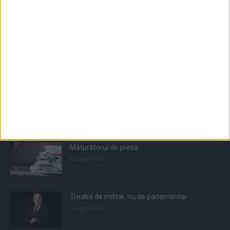
Populare
All
Recomandate
Tot timpul populare
Măturătorul de presă
8 august 2026
Treabă de militar, nu de parlamentar
8 august 2026