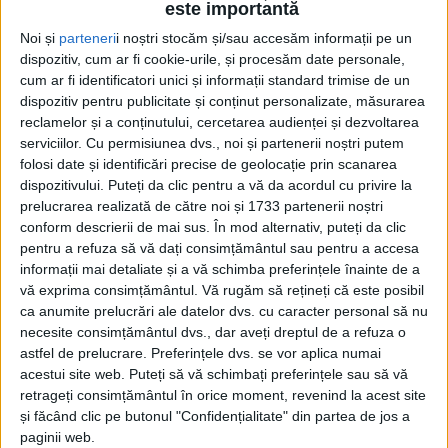
este importantă
Noi și
parteneri
i noștri stocăm și/sau accesăm informații pe un
dispozitiv, cum ar fi cookie-urile, și procesăm date personale,
cum ar fi identificatori unici și informații standard trimise de un
dispozitiv pentru publicitate și conținut personalizate, măsurarea
reclamelor și a conținutului, cercetarea audienței și dezvoltarea
serviciilor.
Cu permisiunea dvs., noi și partenerii noștri putem
Acasă
Etichete
Medalii de aur
folosi date și identificări precise de geolocație prin scanarea
Etichetă: medalii de aur
dispozitivului. Puteți da clic pentru a vă da acordul cu privire la
prelucrarea realizată de către noi și 1733 partenerii noștri
conform descrierii de mai sus. În mod alternativ, puteți da clic
pentru a refuza să vă dați consimțământul sau pentru a accesa
informații mai detaliate și a vă schimba preferințele înainte de a
vă exprima consimțământul.
Vă rugăm să rețineți că este posibil
ca anumite prelucrări ale datelor dvs. cu caracter personal să nu
necesite consimțământul dvs., dar aveți dreptul de a refuza o
astfel de prelucrare. Preferințele dvs. se vor aplica numai
acestui site web. Puteți să vă schimbați preferințele sau să vă
retrageți consimțământul în orice moment, revenind la acest site
și făcând clic pe butonul "Confidențialitate" din partea de jos a
Jupâni de Salon
paginii web.