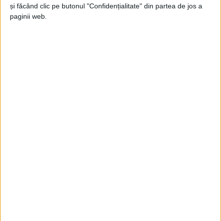
și făcând clic pe butonul "Confidențialitate" din partea de jos a
Jupanu
-
9 ianuarie 2025
paginii web.
Incidente nebune
Doru Popovici
-
27 septembrie 2024