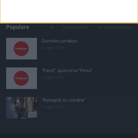
Populare
All
Recomandate
Tot timpul populare
Domnilor jurnaliști,
9 august 2026
”Pavel”, ajutorul lui ”Petru”
9 august 2026
”Așteaptă-te, române”
9 august 2026