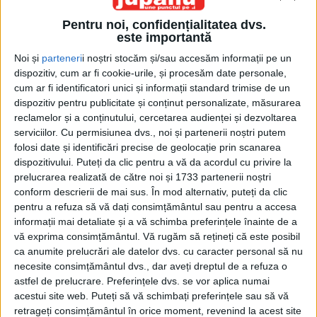
Pentru noi, confidențialitatea dvs.
este importantă
Noi și
parteneri
i noștri stocăm și/sau accesăm informații pe un
dispozitiv, cum ar fi cookie-urile, și procesăm date personale,
cum ar fi identificatori unici și informații standard trimise de un
dispozitiv pentru publicitate și conținut personalizate, măsurarea
Acasă
Etichete
Green Day
reclamelor și a conținutului, cercetarea audienței și dezvoltarea
Etichetă: Green Day
serviciilor.
Cu permisiunea dvs., noi și partenerii noștri putem
folosi date și identificări precise de geolocație prin scanarea
dispozitivului. Puteți da clic pentru a vă da acordul cu privire la
prelucrarea realizată de către noi și 1733 partenerii noștri
conform descrierii de mai sus. În mod alternativ, puteți da clic
pentru a refuza să vă dați consimțământul sau pentru a accesa
informații mai detaliate și a vă schimba preferințele înainte de a
vă exprima consimțământul.
Vă rugăm să rețineți că este posibil
ca anumite prelucrări ale datelor dvs. cu caracter personal să nu
necesite consimțământul dvs., dar aveți dreptul de a refuza o
astfel de prelucrare. Preferințele dvs. se vor aplica numai
acestui site web. Puteți să vă schimbați preferințele sau să vă
Semne bune Anul are…
retrageți consimțământul în orice moment, revenind la acest site