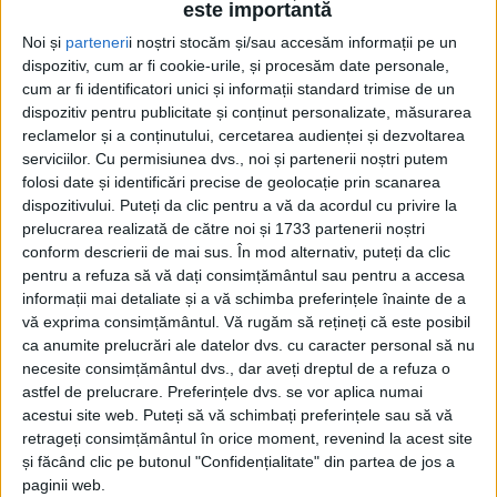
este importantă
Noi și
parteneri
i noștri stocăm și/sau accesăm informații pe un
dispozitiv, cum ar fi cookie-urile, și procesăm date personale,
cum ar fi identificatori unici și informații standard trimise de un
dispozitiv pentru publicitate și conținut personalizate, măsurarea
reclamelor și a conținutului, cercetarea audienței și dezvoltarea
serviciilor.
Cu permisiunea dvs., noi și partenerii noștri putem
Acasă
Etichete
Forever
folosi date și identificări precise de geolocație prin scanarea
Etichetă: Forever
dispozitivului. Puteți da clic pentru a vă da acordul cu privire la
prelucrarea realizată de către noi și 1733 partenerii noștri
conform descrierii de mai sus. În mod alternativ, puteți da clic
pentru a refuza să vă dați consimțământul sau pentru a accesa
informații mai detaliate și a vă schimba preferințele înainte de a
vă exprima consimțământul.
Vă rugăm să rețineți că este posibil
ca anumite prelucrări ale datelor dvs. cu caracter personal să nu
necesite consimțământul dvs., dar aveți dreptul de a refuza o
astfel de prelucrare. Preferințele dvs. se vor aplica numai
acestui site web. Puteți să vă schimbați preferințele sau să vă
retrageți consimțământul în orice moment, revenind la acest site
și făcând clic pe butonul "Confidențialitate" din partea de jos a
Forever Bon Jovi
paginii web.