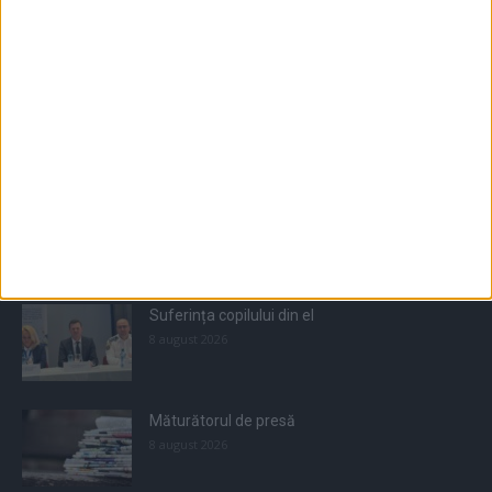
Populare
All
Recomandate
Tot timpul populare
Suferința copilului din el
8 august 2026
Măturătorul de presă
8 august 2026