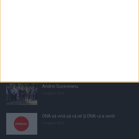
Populare
All
Recomandate
Tot timpul populare
Andrei Suceveanu
6 august 2026
DNA să vină să vă ia! Și DNA-ul a venit
6 august 2026