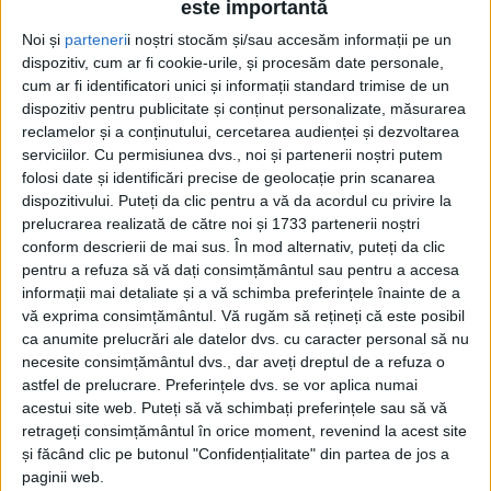
este importantă
Noi și
parteneri
i noștri stocăm și/sau accesăm informații pe un
dispozitiv, cum ar fi cookie-urile, și procesăm date personale,
cum ar fi identificatori unici și informații standard trimise de un
dispozitiv pentru publicitate și conținut personalizate, măsurarea
reclamelor și a conținutului, cercetarea audienței și dezvoltarea
serviciilor.
Cu permisiunea dvs., noi și partenerii noștri putem
Etichetă: bombardament
folosi date și identificări precise de geolocație prin scanarea
dispozitivului. Puteți da clic pentru a vă da acordul cu privire la
prelucrarea realizată de către noi și 1733 partenerii noștri
conform descrierii de mai sus. În mod alternativ, puteți da clic
pentru a refuza să vă dați consimțământul sau pentru a accesa
informații mai detaliate și a vă schimba preferințele înainte de a
vă exprima consimțământul.
Vă rugăm să rețineți că este posibil
ca anumite prelucrări ale datelor dvs. cu caracter personal să nu
necesite consimțământul dvs., dar aveți dreptul de a refuza o
astfel de prelucrare. Preferințele dvs. se vor aplica numai
acestui site web. Puteți să vă schimbați preferințele sau să vă
retrageți consimțământul în orice moment, revenind la acest site
și făcând clic pe butonul "Confidențialitate" din partea de jos a
Înapoi la gropi
paginii web.