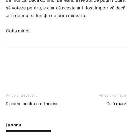
de muncă. Dacă domnul Bereanu este atît de puţin hotărît
să voteze pentru, e clar că acesta ar fi fost împotrivă dacă
ar fi deţinut şi funcţia de prim ministru.
Cutia minei
Articolul precedent
Articolul următor
Diplome pentru credincioşi
Grijă mare
Jupanu