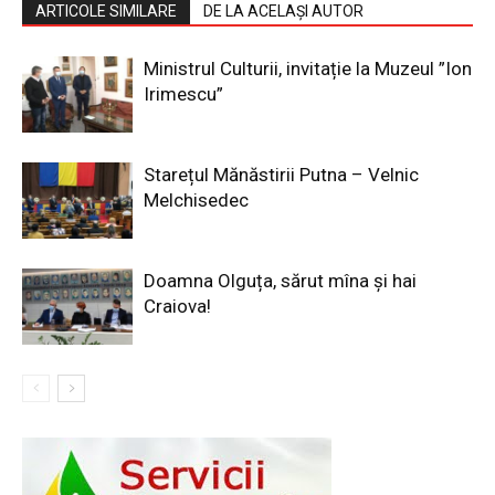
ARTICOLE SIMILARE
DE LA ACELAȘI AUTOR
Ministrul Culturii, invitație la Muzeul ”Ion
Irimescu”
Starețul Mănăstirii Putna – Velnic
Melchisedec
Doamna Olguța, sărut mîna și hai
Craiova!