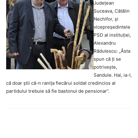
Judeţean
Suceava, Cătălin
Nechifor, şi
vicepreşedintele
PSD al instituţiei,
Alexandru
Rădulescu: „Ăsta
spun că ţi se
potriveşte,
Sandule. Hai, ia-l,
că doar ştii că-n raniţa fiecărui soldat credincios al
partidului trebuie să fie bastonul de pensionar”.