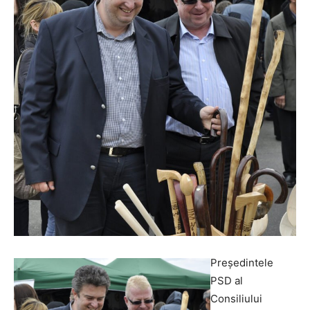
P
reşedintele
PSD al
Consiliului