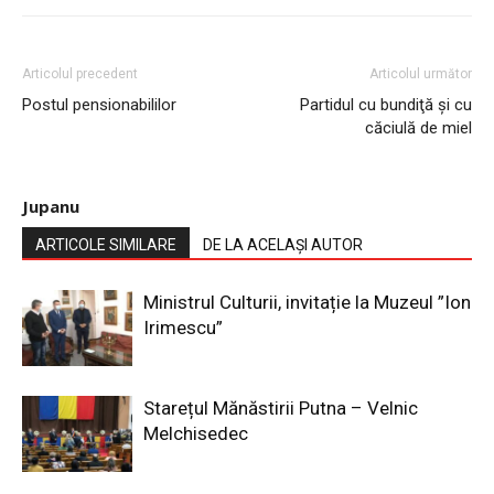
Articolul precedent
Articolul următor
Postul pensionabililor
Partidul cu bundiţă şi cu
căciulă de miel
Jupanu
ARTICOLE SIMILARE
DE LA ACELAȘI AUTOR
Ministrul Culturii, invitație la Muzeul ”Ion
Irimescu”
Starețul Mănăstirii Putna – Velnic
Melchisedec