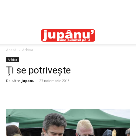
Acasă
Arhiva
Arhiva
Ţi se potriveşte
De către
Jupanu
-
27 noiembrie 2013