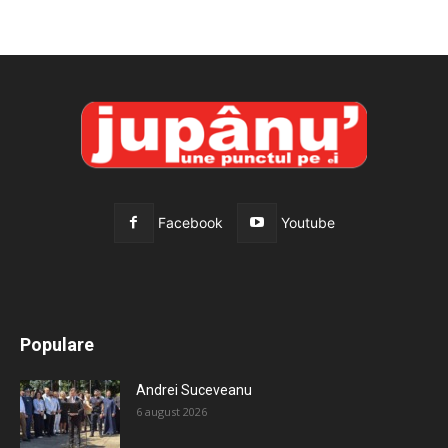
Facebook
Youtube
All
Recomandate
Tot timpul populare
Populare
Mai mult
Andrei Suceveanu
6 august 2026