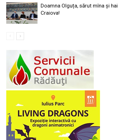
Doamna Olguța, sărut mîna și hai
Craiova!