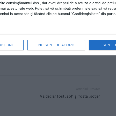
te consimțământul dvs., dar aveți dreptul de a refuza o astfel de prelu
şefia ISU Suceava a fost preluată de adjunctul Dan
umai acestui site web. Puteți să vă schimbați preferințele sau să vă ret
Hoffman. Domnul Hoffman încă nu s-a obişnuit cu
nind la acest site și făcând clic pe butonul "Confidențialitate" din parte
noua situaţie, din moment ce, din reflex, se repede
să-i deschidă uşa domnului comandant.
OPȚIUNI
NU SUNT DE ACORD
SUNT 
Articolul următor
Vă declar fost „soţ” şi fostă „soţie”