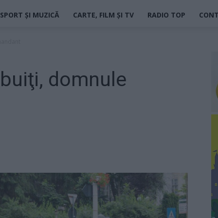
SPORT ȘI MUZICĂ
CARTE, FILM ȘI TV
RADIO TOP
CON
omandant
rebuiţi, domnule