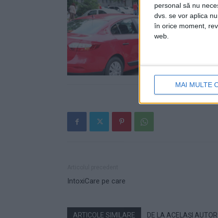
personal să nu necesi
dvs. se vor aplica n
în orice moment, reve
web.
MAI MULTE 
Articolul precedent
IntoxiCare pe care
ARTICOLE SIMILARE
DE LA ACELAȘI AUTOR