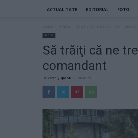
ACTUALITATE
EDITORIAL
FOTO
Acasă
Arhiva
Să trăiţi că ne trebuiţi, domnule c
Arhiva
Să trăiţi că ne t
comandant
De către
Jupanu
-
3 iulie 2013