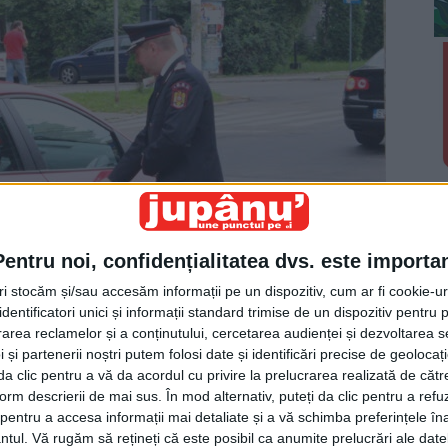
Pentru noi, confidențialitatea dvs. este importa
tri stocăm și/sau accesăm informații pe un dispozitiv, cum ar fi cookie-u
dentificatori unici și informații standard trimise de un dispozitiv pentru p
rea reclamelor și a conținutului, cercetarea audienței și dezvoltarea ser
 și partenerii noștri putem folosi date și identificări precise de geoloca
i da clic pentru a vă da acordul cu privire la prelucrarea realizată de cătr
form descrierii de mai sus. În mod alternativ, puteți da clic pentru a refu
După numirea colonelului Ion Burlui la comanda
entru a accesa informații mai detaliate și a vă schimba preferințele în
Inspectoratului General pentru Situaţii de Urgenţă,
ntul.
Vă rugăm să rețineți că este posibil ca anumite prelucrări ale date