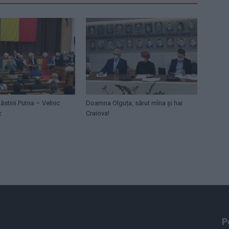
ăstirii Putna – Velnic
Doamna Olguța, sărut mîna și hai
c
Craiova!
P