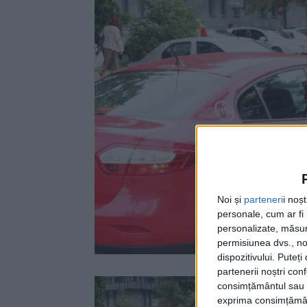
Noi și
parteneri
i noș
personale, cum ar fi i
personalizate, măsura
permisiunea dvs., noi
dispozitivului. Puteț
partenerii noștri con
consimțământul sau p
exprima consimțămâ