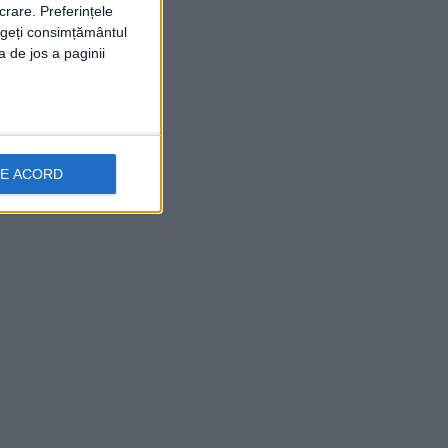
crare. Preferințele
rageți consimțământul
a de jos a paginii
DE ACORD