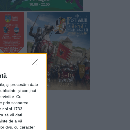
ntă
rile, și procesăm date
ublicitate și conținut
viciilor.
Cu
ție prin scanarea
e noi și 1733
za să vă dați
ainte de a vă
lor dvs. cu caracter