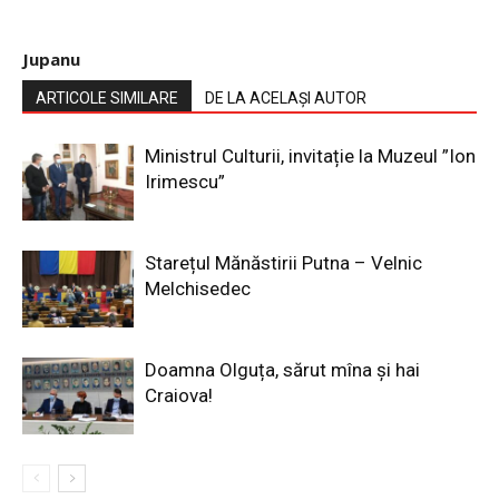
Jupanu
ARTICOLE SIMILARE
DE LA ACELAȘI AUTOR
Ministrul Culturii, invitație la Muzeul ”Ion
Irimescu”
Starețul Mănăstirii Putna – Velnic
Melchisedec
Doamna Olguța, sărut mîna și hai
Craiova!