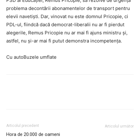
PSD al Educaţiei, Remus Pricopie, să rezolve de urgenţă
problema decontării abonamentelor de transport pentru
elevii navetişti. Dar, vinovat nu este domnul Pricopie, ci
PDL-ul, fiindcă dacă democrat-liberalii nu ar fi pierdut
alegerile, Remus Pricopie nu ar mai fi ajuns ministru şi,
astfel, nu şi-ar mai fi putut demonstra incompetenţa.
Cu autoBuzele umflate
Articolul precedent
Articolul următor
Hora de 20.000 de oameni