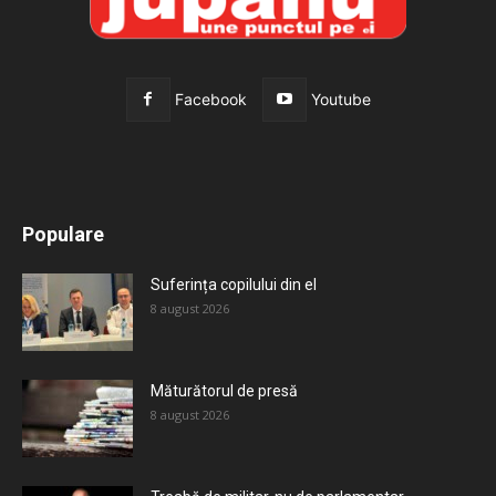
Facebook
Youtube
All
Recomandate
Tot timpul populare
Populare
Mai mult
Suferința copilului din el
8 august 2026
Măturătorul de presă
8 august 2026