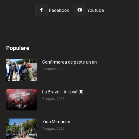
Facebook
Youtube
All
Recomandate
Tot timpul populare
Populare
Mai mult
Confirmarea de peste un an
7 august 2026
La Brezoi… în lipsă (II)
7 august 2026
Ziua Mimnului
7 august 2026