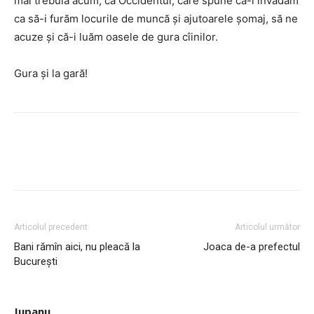
mai trebuia acum, ca Occidentul, care spune că-l invadăm
ca să-i furăm locurile de muncă şi ajutoarele şomaj, să ne
acuze şi că-i luăm oasele de gura cîinilor.
Gura şi la gară!
Articolul precedent
Articolul următor
Bani rămîn aici, nu pleacă la
Joaca de-a prefectul
Bucureşti
Jupanu