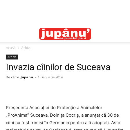
Acasă
Arhiva
Arhiva
Invazia cîinilor de Suceava
De către
Jupanu
-
15 ianuarie 2014
Preşedinta Asociaţiei de Protecţie a Animalelor
„ProAnima” Suceava, Doiniţa Cocriş, a anunţat că 30 de
cîini au fost trimişi în Germania pentru a fi adoptaţi. Asta