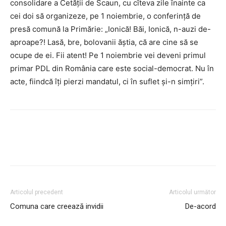
consolidare a Cetăţii de Scaun, cu cîteva zile înainte ca
cei doi să organizeze, pe 1 noiembrie, o conferinţă de
presă comună la Primărie: „Ionică! Băi, Ionică, n-auzi de-
aproape?! Lasă, bre, bolovanii ăştia, că are cine să se
ocupe de ei. Fii atent! Pe 1 noiembrie vei deveni primul
primar PDL din România care este social-democrat. Nu în
acte, fiindcă îţi pierzi mandatul, ci în suflet şi-n simţiri”.
Articolul precedent
Articolul următor
Comuna care creează invidii
De-acord