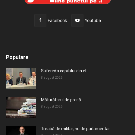
Facebook
Youtube
All
Recomandate
Tot timpul populare
Populare
Mai mult
Suferința copilului din el
8 august 2026
Măturătorul de presă
8 august 2026
Treabă de militar, nu de parlamentar