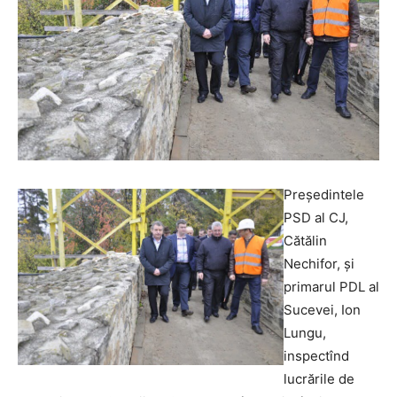
Preşedintele
PSD al CJ,
Cătălin
Nechifor, şi
primarul PDL al
Sucevei, Ion
Lungu,
inspectînd
lucrările de