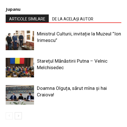
Jupanu
ARTICOLE SIMILARE
DE LA ACELAȘI AUTOR
Ministrul Culturii, invitație la Muzeul ”Ion
Irimescu”
Starețul Mănăstirii Putna – Velnic
Melchisedec
Doamna Olguța, sărut mîna și hai
Craiova!