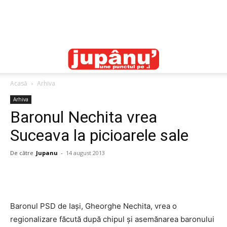
Acasă
Arhiva
Arhiva
Baronul Nechita vrea
Suceava la picioarele sale
De către
Jupanu
-
14 august 2013
Baronul PSD de Iaşi, Gheorghe Nechita, vrea o
regionalizare făcută după chipul şi asemănarea baronului