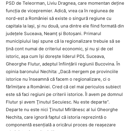
PSD de Teleorman, Liviu Dragnea, care momentan deţine
funcţia de vicepremier. Adică, vrea ca în regiunea de
nord-est a României să existe o singură regiune cu
capitala la Iaşi, şi nu două, una dintre ele fiind formată din
judeţele Suceava, Neamţ şi Botoşani.
Primarul
municipiului Iaşi spune că la regionalizare trebuie să se
ţină cont numai de criteriul economic, şi nu şi de cel
istoric, aşa cum îşi doreşte liderul PDL Suceava,
Gheorghe Flutur, adeptul înfiinţării regiunii Bucovina. În
opinia baronului Nechita: „Dacă mergem pe provinciile
istorice nu înseamnă că facem o regionalizare, ci o
fărîmiţare a României. Cred că cel mai periculos subiect
este să faci regiuni pe criterii istorice. Îl avem pe domnul
Flutur şi avem Ţinutul Secuiesc. Nu este departe”.
Departe nu este nici Ţinutul Mîrlănesc al lui Gheorghe
Nechita, care ignoră faptul că istoria reprezintă o
componentă esenţială a oricărui proces de reaşezare