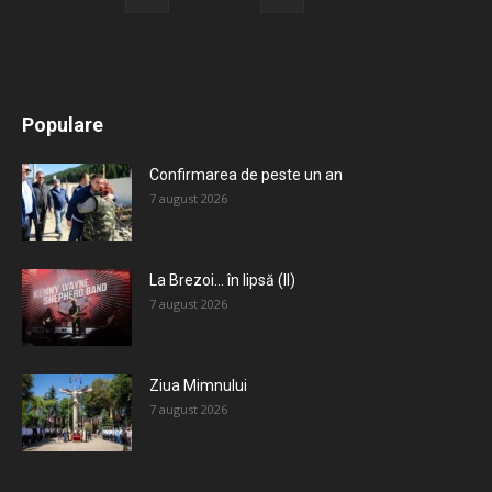
All
Recomandate
Tot timpul populare
Populare
Mai mult
Confirmarea de peste un an
7 august 2026
La Brezoi… în lipsă (II)
7 august 2026
Ziua Mimnului
7 august 2026