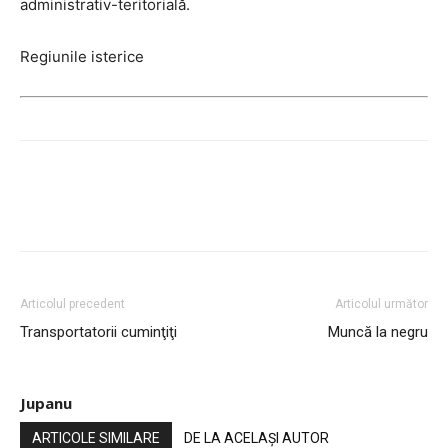
administrativ-teritorială.
Regiunile isterice
Articolul precedent
Articolul următor
Transportatorii cuminţiţi
Muncă la negru
Jupanu
ARTICOLE SIMILARE
DE LA ACELAȘI AUTOR