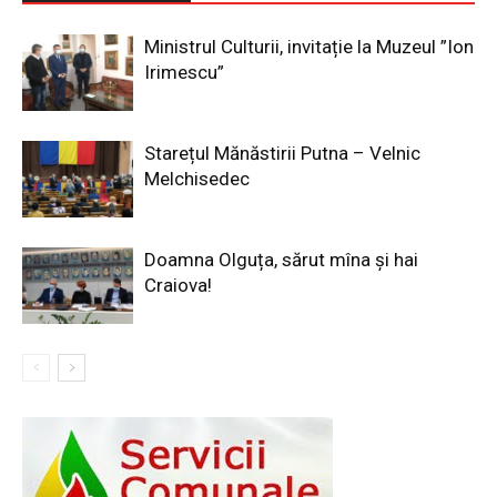
Ministrul Culturii, invitație la Muzeul ”Ion
Irimescu”
Starețul Mănăstirii Putna – Velnic
Melchisedec
Doamna Olguța, sărut mîna și hai
Craiova!