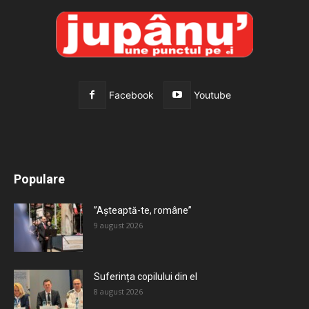
Facebook
Youtube
All
Recomandate
Tot timpul populare
Populare
Mai mult
”Așteaptă-te, române”
9 august 2026
Suferința copilului din el
8 august 2026