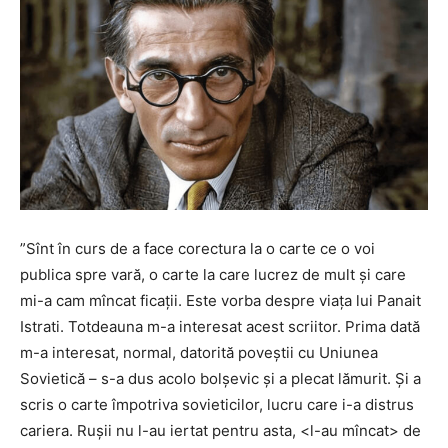
”
Sînt în curs de a face corectura la o carte ce o voi
publica spre vară, o carte la care lucrez de mult și care
mi-a cam mîncat ficații. Este vorba despre viața lui Panait
Istrati. Totdeauna m-a interesat acest scriitor. Prima dată
m-a interesat, normal, datorită poveștii cu Uniunea
Sovietică – s-a dus acolo bolșevic și a plecat lămurit. Și a
scris o carte împotriva sovieticilor, lucru care i-a distrus
cariera. Rușii nu l-au iertat pentru asta, <l-au mîncat> de