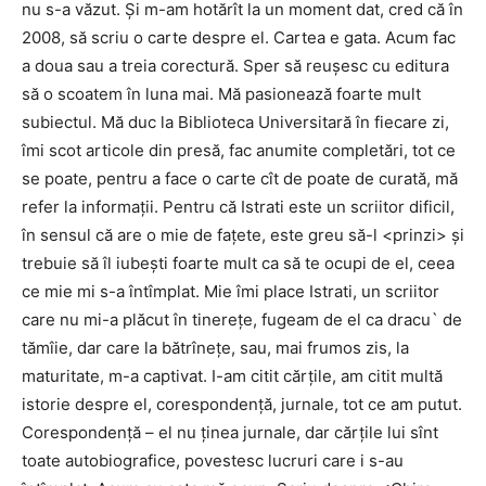
nu s-a văzut. Și m-am hotărît la un moment dat, cred că în
2008, să scriu o carte despre el. Cartea e gata. Acum fac
a doua sau a treia corectură. Sper să reușesc cu editura
să o scoatem în luna mai. Mă pasionează foarte mult
subiectul. Mă duc la Biblioteca Universitară în fiecare zi,
îmi scot articole din presă, fac anumite completări, tot ce
se poate, pentru a face o carte cît de poate de curată, mă
refer la informații. Pentru că Istrati este un scriitor dificil,
în sensul că are o mie de fațete, este greu să-l <prinzi> și
trebuie să îl iubești foarte mult ca să te ocupi de el, ceea
ce mie mi s-a întîmplat. Mie îmi place Istrati, un scriitor
care nu mi-a plăcut în tinerețe, fugeam de el ca dracu` de
tămîie, dar care la bătrînețe, sau, mai frumos zis, la
maturitate, m-a captivat. I-am citit cărțile, am citit multă
istorie despre el, corespondență, jurnale, tot ce am putut.
Corespondență – el nu ținea jurnale, dar cărțile lui sînt
toate autobiografice, povestesc lucruri care i s-au