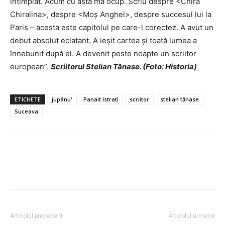
întîmplat. Acum cu asta mă ocup. Scriu despre <Chira
Chiralina>, despre <Moș Anghel>, despre succesul lui la
Paris – acesta este capitolul pe care-l corectez. A avut un
debut absolut eclatant. A ieșit cartea și toată lumea a
înnebunit după el. A devenit peste noapte un scriitor
european”.
Scriitorul Stelian Tănase. (Foto: Historia)
ETICHETE
jupânu'
Panait Istrati
scriitor
stelian tănase
Suceava
Articolul precedent
Articolul următor