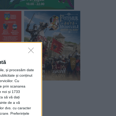
ntă
rile, și procesăm date
ublicitate și conținut
viciilor.
Cu
ție prin scanarea
e noi și 1733
za să vă dați
ainte de a vă
lor dvs. cu caracter
crare. Preferințele