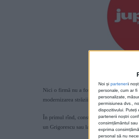
Noi și
parteneri
i noș
Nici o firmă nu a fost interesată să partici
personale, cum ar fi i
personalizate, măsura
modernizarea străzii Pictor Panaiteanu din 
permisiunea dvs., noi
dispozitivului. Puteț
partenerii noștri con
În primul rînd, constructorii vor lucrări la 
consimțământul sau p
un Grigorescu sau la un Băncilă, dacă nu ex
exprima consimțămâ
personal să nu necesi