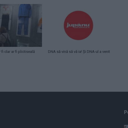
fi clar ar fi plictiseală
DNA să vină să vă ia! Și DNA-ul a venit
P