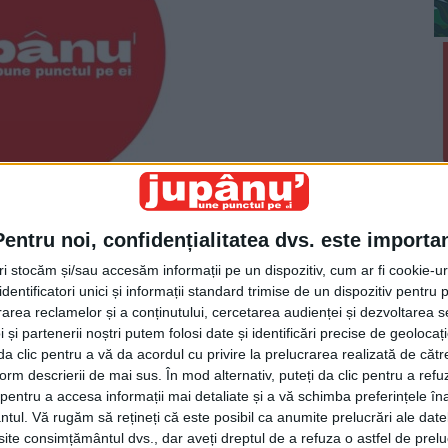
Pentru noi, confidențialitatea dvs. este importa
tri stocăm și/sau accesăm informații pe un dispozitiv, cum ar fi cookie-u
pe la licitația organizată de Primăria Sucevei pentru
dentificatori unici și informații standard trimise de un dispozitiv pentru p
rea reclamelor și a conținutului, cercetarea audienței și dezvoltarea ser
cartierul Burdujeni Sat.
 și partenerii noștri putem folosi date și identificări precise de geoloca
i da clic pentru a vă da acordul cu privire la prelucrarea realizată de cătr
form descrierii de mai sus. În mod alternativ, puteți da clic pentru a refu
oraș, și nu la țară. Apoi, au și ei pretenția măcar la
entru a accesa informații mai detaliate și a vă schimba preferințele în
istă posibilitatea unui Rafael.
ntul.
Vă rugăm să rețineți că este posibil ca anumite prelucrări ale date
te consimțământul dvs., dar aveți dreptul de a refuza o astfel de prelu