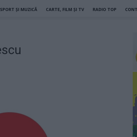
SPORT ȘI MUZICĂ
CARTE, FILM ȘI TV
RADIO TOP
CON
escu