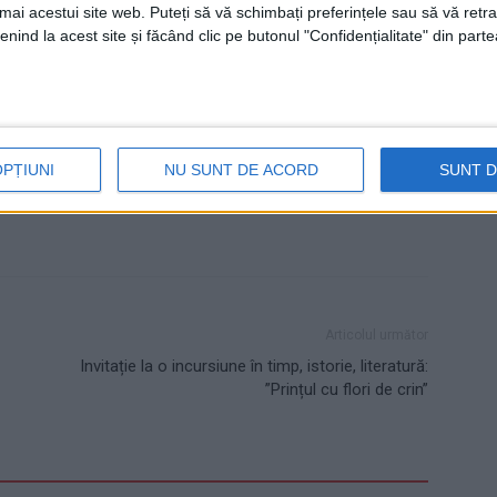
umai acestui site web. Puteți să vă schimbați preferințele sau să vă ret
nind la acest site și făcând clic pe butonul "Confidențialitate" din parte
escu
Rafael
strada Pictor Panaiteanu
OPȚIUNI
NU SUNT DE ACORD
SUNT 
Articolul următor
Invitație la o incursiune în timp, istorie, literatură:
”Prințul cu flori de crin”