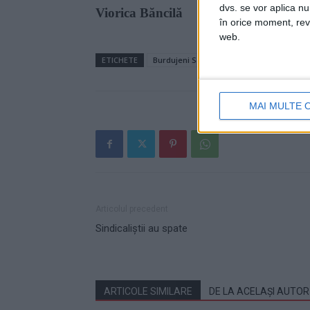
dvs. se vor aplica n
Viorica Băncilă
în orice moment, reve
web.
ETICHETE
Burdujeni Sat
constructori
Grigor
MAI MULTE 
Articolul precedent
Sindicaliștii au spate
ARTICOLE SIMILARE
DE LA ACELAȘI AUTOR