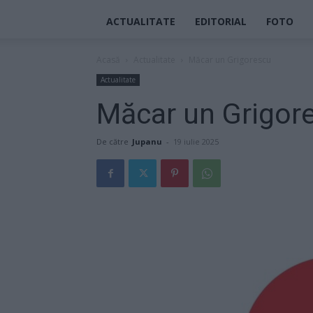
ACTUALITATE
EDITORIAL
FOTO
Acasă
Actualitate
Măcar un Grigorescu
Actualitate
Măcar un Grigor
De către
Jupanu
-
19 iulie 2025