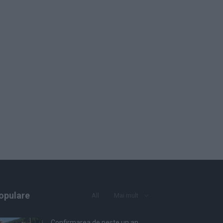
opulare
All
Mai mult
Confirmarea de peste un an