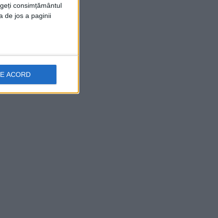
rageți consimțământul
a de jos a paginii
DE ACORD