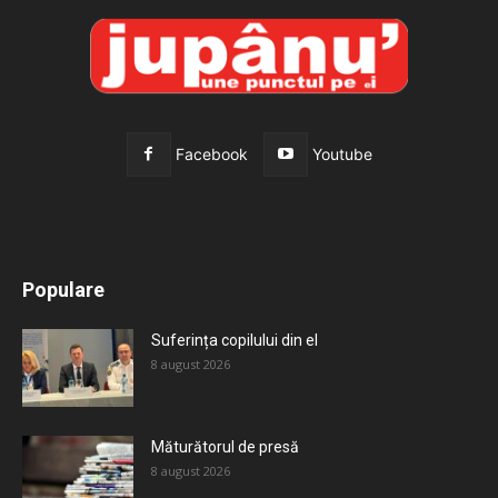
Facebook
Youtube
All
Recomandate
Tot timpul populare
Populare
Mai mult
Suferința copilului din el
8 august 2026
Măturătorul de presă
8 august 2026