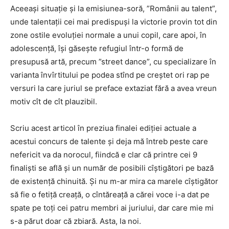
Aceeași situație și la emisiunea-soră, ”Românii au talent”,
unde talentații cei mai predispuși la victorie provin tot din
zone ostile evoluției normale a unui copil, care apoi, în
adolescență, își găsește refugiul într-o formă de
presupusă artă, precum ”street dance”, cu specializare în
varianta învîrtitului pe podea stînd pe creștet ori rap pe
versuri la care juriul se preface extaziat fără a avea vreun
motiv cît de cît plauzibil.
Scriu acest articol în preziua finalei ediției actuale a
acestui concurs de talente și deja mă întreb peste care
nefericit va da norocul, fiindcă e clar că printre cei 9
finaliști se află și un
număr
de posibili cîștigători pe bază
de existență chinuită. Și nu m-ar mira ca marele cîștigător
să fie o fetiță creață, o cîntăreață a cărei voce i-a dat pe
spate pe toți cei patru membri ai juriului, dar care mie mi
s-a părut doar că zbiară. Asta, la noi.