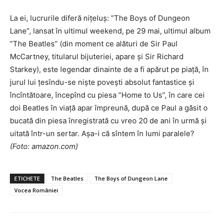
La ei, lucrurile diferă nițeluș: ”The Boys of Dungeon
Lane”, lansat în ultimul weekend, pe 29 mai, ultimul album
”The Beatles” (din moment ce alături de Sir Paul
McCartney, titularul bijuteriei, apare și Sir Richard
Starkey), este legendar dinainte de a fi apărut pe piață, în
jurul lui țesîndu-se niște povești absolut fantastice și
încîntătoare, începînd cu piesa ”Home to Us”, în care cei
doi Beatles în viață apar împreună, după ce Paul a găsit o
bucată din piesa înregistrată cu vreo 20 de ani în urmă și
uitată într-un sertar. Așa-i că sîntem în lumi paralele?
(Foto: amazo
n
.com)
ETICHETE
The Beatles
The Boys of Dungeon Lane
Vocea României