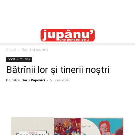
Acasă
Sport și muzică
Sport și muzică
Bătrînii lor și tinerii noștri
De către
Doru Popovici
-
5 iunie 2026