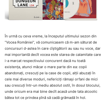
În urmă cu ceva vreme, la începutul ultimului sezon din
”Vocea României”, vă comunicasem că m-am săturat de
concursuri d-astea în care cîștigătorii au sau nu voce, dar
mai importantă decît vocea este starea de calamitate care
i-a marcat respectivului concurent dacă nu toată
existența, atunci măcar o mare parte din ea: copii
abandonați, crescuți pe la case de copii, alții abuzați în
cele mai diverse moduri, nefericiți rămași orfani de mici
sau crescuți într-un mediu absolut ostil, în dosul blocului,
unde oricum era mai bine decît
acasă
unde tata alcoolic
bătea tot ce prindea pînă să cadă grămadă în hol.