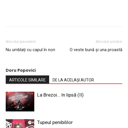
Articolul precedent
Articolul următor
Nu umblați cu capul în nori
O veste bună și una proastă
Doru Popovici
ARTICOLE SIMILARE
DE LA ACELAȘI AUTOR
La Brezoi… în lipsă (II)
Tupeul penibililor