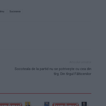
ânu
Suceava
Articolul următor
Socoteala de la partid nu se potrivește cu cea din
tîrg. Din tîrgul Fălticenilor