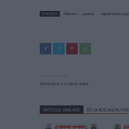
ETICHETE
Fălticeni
jupânu'
săptămânalul jup
Articolul precedent
Semestrul s-a făcut mare
ARTICOLE SIMILARE
DE LA ACELAȘI AUTOR