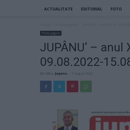
ACTUALITATE
EDITORIAL
FOTO
Acasă
Prima pagină
JUPÂNU’ – anul XX, nr. 30 (1
Prima pagină
JUPÂNU’ – anul X
09.08.2022-15.0
De către
Jupanu
-
9 august 2022