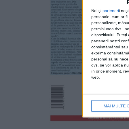
Noi și
parteneri
i noș
personale, cum ar fi i
personalizate, măsura
permisiunea dvs., noi
dispozitivului. Puteț
partenerii noștri con
consimțământul sau p
exprima consimțămâ
personal să nu necesi
dvs. se vor aplica n
în orice moment, reve
web.
MAI MULTE 