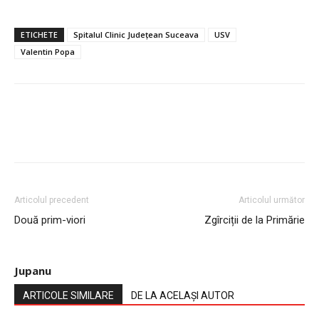
ETICHETE
Spitalul Clinic Județean Suceava
USV
Valentin Popa
Articolul precedent
Articolul următor
Două prim-viori
Zgîrciții de la Primărie
Jupanu
ARTICOLE SIMILARE
DE LA ACELAȘI AUTOR