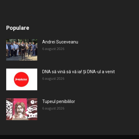
All
Recomandate
Tot timpul populare
Populare
Mai mult
Andrei Suceveanu
6 august 2026
DNA să vină să vă ia! Și DNA-ul a venit
6 august 2026
Tupeul penibililor
6 august 2026