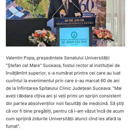
Valentin Popa, președintele Senatului Universității
”Ștefan cel Mare” Suceava, fostul rector al instituției de
învățămînt superior, s-a numărat printre cei care au luat
cuvîntul la evenimentul prin care s-au marcat 60 de ani
de la înființarea Spitalului Clinic Județean Suceava: ”Mai
aveți răbdare cîțiva ani și veți primi un sprijin consistent
din partea absolvenților noii facultăți de medicină. Să știți
că vor fi bine pregătiți, pentru că i-am văzut încă de acum
cum sprijină zidurile Universității atunci cînd ies afară la
fumat”.