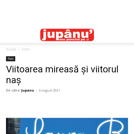
Acasă
Foto
Foto
Viitoarea mireasă și viitorul
naș
De către
Jupanu
-
6 august 2021