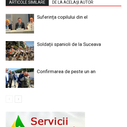
ARTICOLE SIMILARE
DE LA ACELAȘI AUTOR
Suferința copilului din el
Soldații spanioli de la Suceava
Confirmarea de peste un an