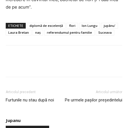
de pe acum”.
ETICHETE
diplomă de excelență
flori
Ion Lungu
jupânu'
Laura Bretan
naș
referendumul pentru familie
Suceava
Articolul precedent
Articolul următor
Furtunile nu stau după noi
Pe urmele pașilor președintelui
Jupanu