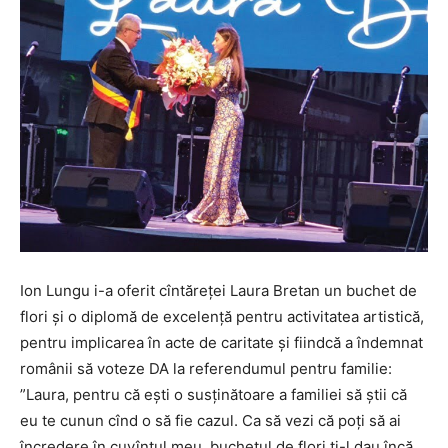
Ion Lungu i-a oferit cîntăreței Laura Bretan un buchet de
flori și o diplomă de excelență pentru activitatea artistică,
pentru implicarea în acte de caritate și fiindcă a îndemnat
românii să voteze DA la referendumul pentru familie:
”Laura, pentru că ești o susținătoare a familiei să știi că
eu te cunun cînd o să fie cazul. Ca să vezi că poți să ai
încredere în cuvîntul meu, buchetul de flori ți-l dau încă