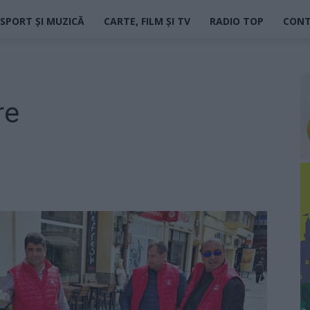
SPORT ȘI MUZICĂ
CARTE, FILM ȘI TV
RADIO TOP
CON
re