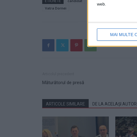
ETICHETE
candidat
Gheorghe Apetrii
jupânu
web.
Vatra Dornei
MAI MULTE 
Articolul precedent
Măturătorul de presă
ARTICOLE SIMILARE
DE LA ACELAȘI AUTOR