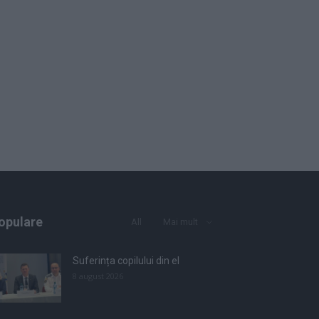
opulare
All
Mai mult
Suferința copilului din el
8 august 2026