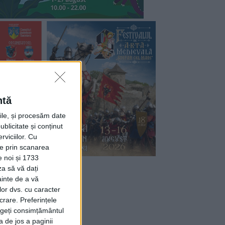
ntă
rile, și procesăm date
ublicitate și conținut
viciilor.
Cu
ție prin scanarea
e noi și 1733
za să vă dați
ainte de a vă
lor dvs. cu caracter
crare. Preferințele
rageți consimțământul
a de jos a paginii