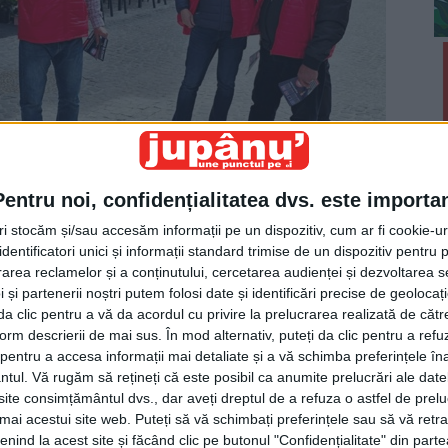
Pentru noi, confidențialitatea dvs. este importa
tri stocăm și/sau accesăm informații pe un dispozitiv, cum ar fi cookie-u
dentificatori unici și informații standard trimise de un dispozitiv pentru p
rea reclamelor și a conținutului, cercetarea audienței și dezvoltarea ser
a de primar al municipiului-stațiune Vatra Dornei,
 și partenerii noștri putem folosi date și identificări precise de geoloca
i da clic pentru a vă da acordul cu privire la prelucrarea realizată de cătr
fărului este un adevărat pericol public”: ”Dacă eu,
form descrierii de mai sus. În mod alternativ, puteți da clic pentru a refu
la <petrele> astea cubice, cine să se priceapă,
entru a accesa informații mai detaliate și a vă schimba preferințele în
ntul.
Vă rugăm să rețineți că este posibil ca anumite prelucrări ale date
 Azidăriței?”.
te consimțământul dvs., dar aveți dreptul de a refuza o astfel de prelu
umai acestui site web. Puteți să vă schimbați preferințele sau să vă ret
nind la acest site și făcând clic pe butonul "Confidențialitate" din parte