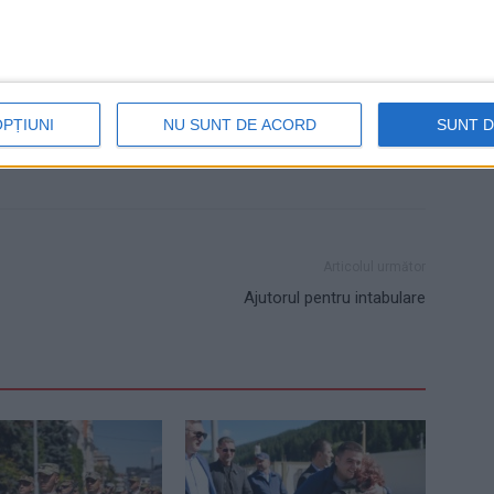
'
piatră
PSD
specialist în pietre
Suceava
OPȚIUNI
NU SUNT DE ACORD
SUNT 
Articolul următor
Ajutorul pentru intabulare