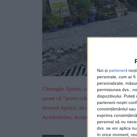
Noi și
parteneri
i noș
personale, cum ar fi i
personalizate, măsura
Gheorghe Apetrii, candidatul PSD la funcți
permisiunea dvs., noi
dispozitivului. Puteț
spune că ”piatra cubică de pe strada Lucea
partenerii noștri con
domnul Apetrii, aici de față, nu mă pricep 
consimțământul sau p
exprima consimțămâ
Aciubotăriței, Acojocăriței, Asudoriței sau
personal să nu necesi
dvs. se vor aplica n
în orice moment, reve