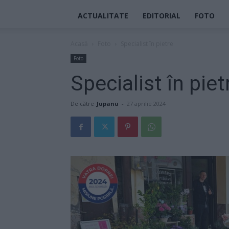
ACTUALITATE
EDITORIAL
FOTO
Acasă
Foto
Specialist în pietre
Foto
Specialist în piet
De către
Jupanu
-
27 aprilie 2024