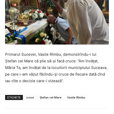
Primarul Sucevei, Vasile Rîmbu, demonstrîndu-i lui
Ștefan cel Mare că știe să-și facă cruce: ”Am învățat,
Măria Ta, am învățat de la locuitorii municipiului Suceava,
pe care i-am văzut făcîndu-și cruce de fiecare dată cînd
iau cîte o decizie care-i vizează”.
ETICHETE
cruce
Ștefan cel Mare
Vasile Rîmbu