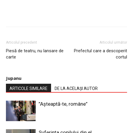
Articolul precedent
Articolul următor
Piesă de teatru, nu lansare de
Prefectul care a descoperit
carte
cortul
Jupanu
ARTICOLE SIMILARE
DE LA ACELAȘI AUTOR
”Așteaptă-te, române”
Suferința copilului din el