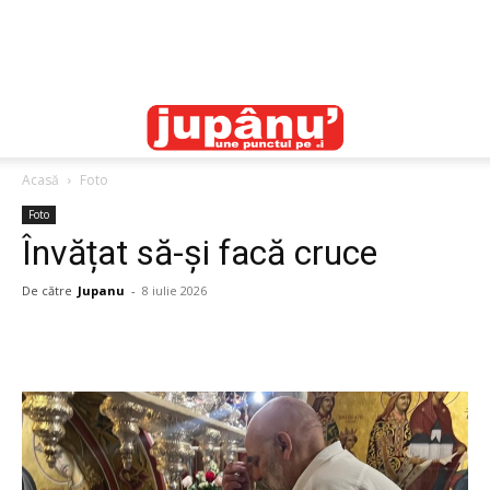
Acasă
Foto
Foto
Învățat să-și facă cruce
De către
Jupanu
-
8 iulie 2026