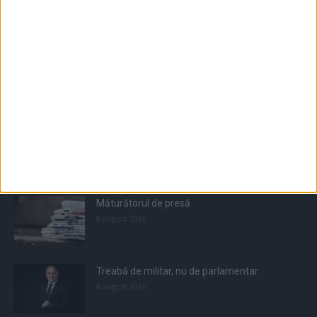
Populare
All
Recomandate
Tot timpul populare
Măturătorul de presă
8 august 2026
Treabă de militar, nu de parlamentar
8 august 2026