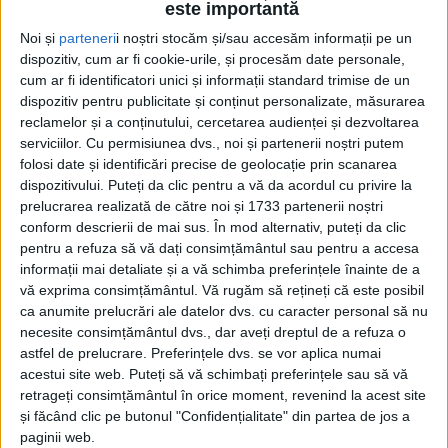
este importantă
Noi și
parteneri
i noștri stocăm și/sau accesăm informații pe un
dispozitiv, cum ar fi cookie-urile, și procesăm date personale,
cum ar fi identificatori unici și informații standard trimise de un
dispozitiv pentru publicitate și conținut personalizate, măsurarea
reclamelor și a conținutului, cercetarea audienței și dezvoltarea
serviciilor.
Cu permisiunea dvs., noi și partenerii noștri putem
Acasă
Etichete
ștrudel
folosi date și identificări precise de geolocație prin scanarea
Etichetă: ștrudel
dispozitivului. Puteți da clic pentru a vă da acordul cu privire la
prelucrarea realizată de către noi și 1733 partenerii noștri
conform descrierii de mai sus. În mod alternativ, puteți da clic
pentru a refuza să vă dați consimțământul sau pentru a accesa
informații mai detaliate și a vă schimba preferințele înainte de a
vă exprima consimțământul.
Vă rugăm să rețineți că este posibil
ca anumite prelucrări ale datelor dvs. cu caracter personal să nu
necesite consimțământul dvs., dar aveți dreptul de a refuza o
astfel de prelucrare. Preferințele dvs. se vor aplica numai
acestui site web. Puteți să vă schimbați preferințele sau să vă
retrageți consimțământul în orice moment, revenind la acest site
și făcând clic pe butonul "Confidențialitate" din partea de jos a
Ștrudele fără mere
paginii web.