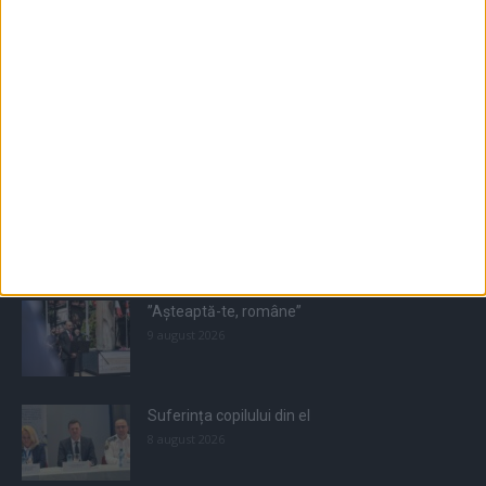
Populare
All
Recomandate
Tot timpul populare
”Așteaptă-te, române”
9 august 2026
Suferința copilului din el
8 august 2026