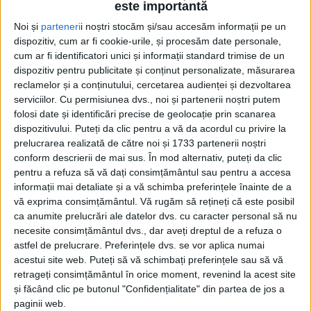
este importantă
Noi și
parteneri
i noștri stocăm și/sau accesăm informații pe un
dispozitiv, cum ar fi cookie-urile, și procesăm date personale,
cum ar fi identificatori unici și informații standard trimise de un
dispozitiv pentru publicitate și conținut personalizate, măsurarea
reclamelor și a conținutului, cercetarea audienței și dezvoltarea
serviciilor.
Cu permisiunea dvs., noi și partenerii noștri putem
Acasă
Etichete
Stația de epurare
folosi date și identificări precise de geolocație prin scanarea
Etichetă: stația de epurare
dispozitivului. Puteți da clic pentru a vă da acordul cu privire la
prelucrarea realizată de către noi și 1733 partenerii noștri
conform descrierii de mai sus. În mod alternativ, puteți da clic
pentru a refuza să vă dați consimțământul sau pentru a accesa
informații mai detaliate și a vă schimba preferințele înainte de a
vă exprima consimțământul.
Vă rugăm să rețineți că este posibil
ca anumite prelucrări ale datelor dvs. cu caracter personal să nu
necesite consimțământul dvs., dar aveți dreptul de a refuza o
astfel de prelucrare. Preferințele dvs. se vor aplica numai
acestui site web. Puteți să vă schimbați preferințele sau să vă
retrageți consimțământul în orice moment, revenind la acest site
și făcând clic pe butonul "Confidențialitate" din partea de jos a
Nămolul băgat sub preș
paginii web.