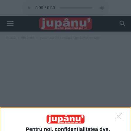
Acasă
Etichete
șoseaua de centură Gura Humorului
Pentru noi, confidențialitatea dvs.