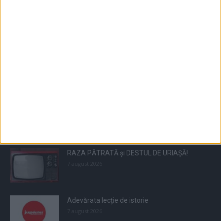
Populare
All
Recomandate
Tot timpul populare
RAZA PĂTRATĂ și DESTUL DE URIAȘĂ!
7 august 2026
Adevărata lecție de istorie
7 august 2026