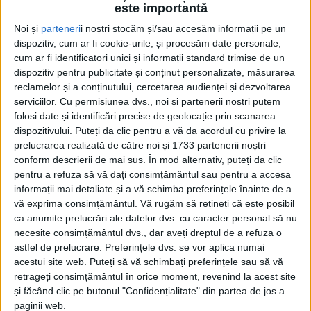
este importantă
Noi și
parteneri
i noștri stocăm și/sau accesăm informații pe un
dispozitiv, cum ar fi cookie-urile, și procesăm date personale,
cum ar fi identificatori unici și informații standard trimise de un
dispozitiv pentru publicitate și conținut personalizate, măsurarea
reclamelor și a conținutului, cercetarea audienței și dezvoltarea
serviciilor.
Cu permisiunea dvs., noi și partenerii noștri putem
Etichetă: șoseaua de centură Gura
folosi date și identificări precise de geolocație prin scanarea
dispozitivului. Puteți da clic pentru a vă da acordul cu privire la
Humorului
prelucrarea realizată de către noi și 1733 partenerii noștri
conform descrierii de mai sus. În mod alternativ, puteți da clic
pentru a refuza să vă dați consimțământul sau pentru a accesa
informații mai detaliate și a vă schimba preferințele înainte de a
vă exprima consimțământul.
Vă rugăm să rețineți că este posibil
ca anumite prelucrări ale datelor dvs. cu caracter personal să nu
necesite consimțământul dvs., dar aveți dreptul de a refuza o
astfel de prelucrare. Preferințele dvs. se vor aplica numai
acestui site web. Puteți să vă schimbați preferințele sau să vă
retrageți consimțământul în orice moment, revenind la acest site
și făcând clic pe butonul "Confidențialitate" din partea de jos a
paginii web.