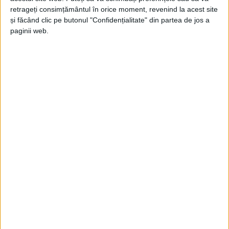
Jupanu
-
1 iulie 2023
retrageți consimțământul în orice moment, revenind la acest site
și făcând clic pe butonul "Confidențialitate" din partea de jos a
paginii web.
Domnilor Jupâni,
Jupanu
-
21 august 2022
Plecăciunea de pe Facebook
Jupanu
-
17 august 2022