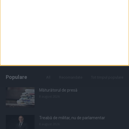
Populare
All
Recomandate
Tot timpul populare
Măturătorul de presă
8 august 2026
Treabă de militar, nu de parlamentar
8 august 2026