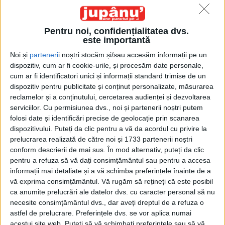
Pentru noi, confidențialitatea dvs.
este importantă
Noi și
parteneri
i noștri stocăm și/sau accesăm informații pe un
dispozitiv, cum ar fi cookie-urile, și procesăm date personale,
Acasă
Etichete
Sorin Cîmpeanu
cum ar fi identificatori unici și informații standard trimise de un
Etichetă: Sorin Cîmpeanu
dispozitiv pentru publicitate și conținut personalizate, măsurarea
reclamelor și a conținutului, cercetarea audienței și dezvoltarea
serviciilor.
Cu permisiunea dvs., noi și partenerii noștri putem
folosi date și identificări precise de geolocație prin scanarea
dispozitivului. Puteți da clic pentru a vă da acordul cu privire la
prelucrarea realizată de către noi și 1733 partenerii noștri
conform descrierii de mai sus. În mod alternativ, puteți da clic
pentru a refuza să vă dați consimțământul sau pentru a accesa
informații mai detaliate și a vă schimba preferințele înainte de a
vă exprima consimțământul.
Vă rugăm să rețineți că este posibil
ca anumite prelucrări ale datelor dvs. cu caracter personal să nu
necesite consimțământul dvs., dar aveți dreptul de a refuza o
astfel de prelucrare. Preferințele dvs. se vor aplica numai
Deca, nu Mecca
acestui site web. Puteți să vă schimbați preferințele sau să vă