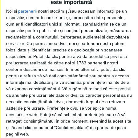
este importantă
Noi și
parteneri
i noștri stocăm și/sau accesăm informații pe un
dispozitiv, cum ar fi cookie-urile, și procesăm date personale,
cum ar fi identificatori unici și informații standard trimise de un
dispozitiv pentru publicitate și conținut personalizate, măsurarea
reclamelor și a conținutului, cercetarea audienței și dezvoltarea
serviciilor.
Cu permisiunea dvs., noi și partenerii noștri putem
Etichetă: Solonețul Nou – Pleșa
folosi date și identificări precise de geolocație prin scanarea
dispozitivului. Puteți da clic pentru a vă da acordul cu privire la
prelucrarea realizată de către noi și 1733 partenerii noștri
conform descrierii de mai sus. În mod alternativ, puteți da clic
pentru a refuza să vă dați consimțământul sau pentru a accesa
informații mai detaliate și a vă schimba preferințele înainte de a
vă exprima consimțământul.
Vă rugăm să rețineți că este posibil
ca anumite prelucrări ale datelor dvs. cu caracter personal să nu
necesite consimțământul dvs., dar aveți dreptul de a refuza o
astfel de prelucrare. Preferințele dvs. se vor aplica numai
acestui site web. Puteți să vă schimbați preferințele sau să vă
retrageți consimțământul în orice moment, revenind la acest site
și făcând clic pe butonul "Confidențialitate" din partea de jos a
Drumul care stă, nu merge
paginii web.