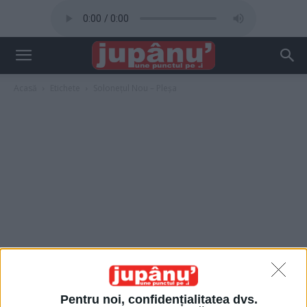
Acasă
Etichete
Solonețul Nou – Pleșa
Pentru noi, confidențialitatea dvs.