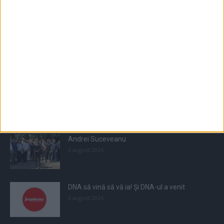
Populare
All
Recomandate
Tot timpul populare
Andrei Suceveanu
6 august 2026
DNA să vină să vă ia! Și DNA-ul a venit
6 august 2026