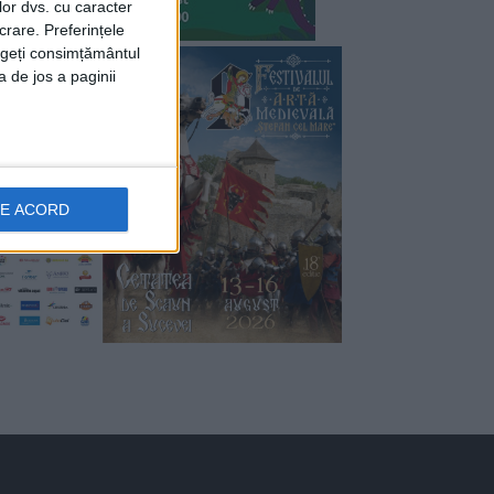
lor dvs. cu caracter
crare. Preferințele
rageți consimțământul
a de jos a paginii
DE ACORD