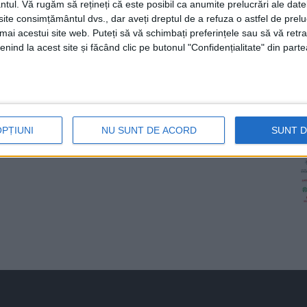
ntul.
Vă rugăm să rețineți că este posibil ca anumite prelucrări ale date
te consimțământul dvs., dar aveți dreptul de a refuza o astfel de prelu
umai acestui site web. Puteți să vă schimbați preferințele sau să vă ret
nind la acest site și făcând clic pe butonul "Confidențialitate" din parte
OPȚIUNI
NU SUNT DE ACORD
SUNT 