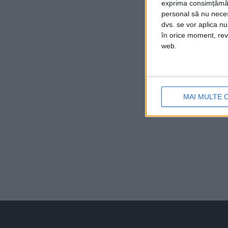
exprima consimțămâ
personal să nu necesi
dvs. se vor aplica n
în orice moment, reve
web.
MAI MULTE 