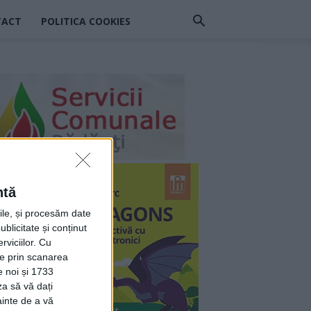
TACT
POLITICA COOKIES
ntă
rile, și procesăm date
ublicitate și conținut
viciilor.
Cu
ție prin scanarea
e noi și 1733
za să vă dați
ainte de a vă