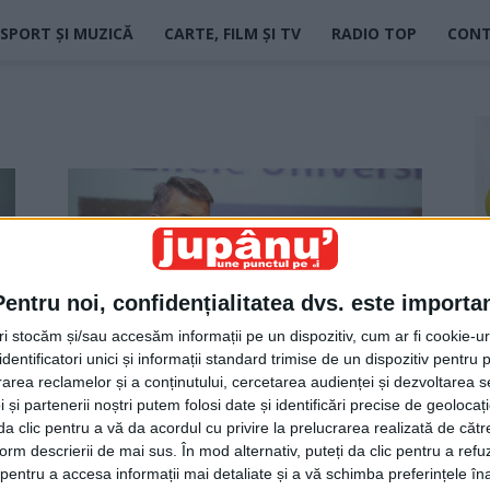
SPORT ȘI MUZICĂ
CARTE, FILM ȘI TV
RADIO TOP
CON
Pentru noi, confidențialitatea dvs. este importa
tri stocăm și/sau accesăm informații pe un dispozitiv, cum ar fi cookie-u
dentificatori unici și informații standard trimise de un dispozitiv pentru p
Cinci clădiri Empire State Building
rea reclamelor și a conținutului, cercetarea audienței și dezvoltarea ser
într-un telefon smart
 și partenerii noștri putem folosi date și identificări precise de geoloca
i da clic pentru a vă da acordul cu privire la prelucrarea realizată de cătr
Jupanu
-
22 mai 2021
form descrierii de mai sus. În mod alternativ, puteți da clic pentru a refu
entru a accesa informații mai detaliate și a vă schimba preferințele în