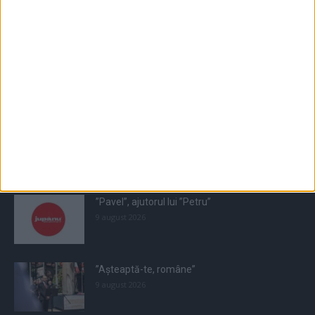
Populare
All
Recomandate
Tot timpul populare
”Pavel”, ajutorul lui ”Petru”
9 august 2026
”Așteaptă-te, române”
9 august 2026