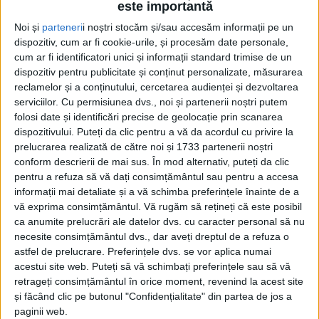
este importantă
Noi și
parteneri
i noștri stocăm și/sau accesăm informații pe un
dispozitiv, cum ar fi cookie-urile, și procesăm date personale,
cum ar fi identificatori unici și informații standard trimise de un
dispozitiv pentru publicitate și conținut personalizate, măsurarea
reclamelor și a conținutului, cercetarea audienței și dezvoltarea
serviciilor.
Cu permisiunea dvs., noi și partenerii noștri putem
Acasă
Etichete
Șinca
folosi date și identificări precise de geolocație prin scanarea
Etichetă: Șinca
dispozitivului. Puteți da clic pentru a vă da acordul cu privire la
prelucrarea realizată de către noi și 1733 partenerii noștri
conform descrierii de mai sus. În mod alternativ, puteți da clic
pentru a refuza să vă dați consimțământul sau pentru a accesa
informații mai detaliate și a vă schimba preferințele înainte de a
vă exprima consimțământul.
Vă rugăm să rețineți că este posibil
ca anumite prelucrări ale datelor dvs. cu caracter personal să nu
necesite consimțământul dvs., dar aveți dreptul de a refuza o
astfel de prelucrare. Preferințele dvs. se vor aplica numai
acestui site web. Puteți să vă schimbați preferințele sau să vă
retrageți consimțământul în orice moment, revenind la acest site
și făcând clic pe butonul "Confidențialitate" din partea de jos a
Polul încărcării bateriilor
paginii web.