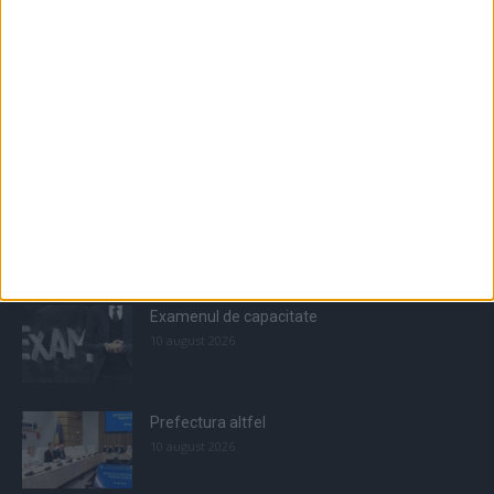
Populare
All
Recomandate
Tot timpul populare
Examenul de capacitate
10 august 2026
Prefectura altfel
10 august 2026