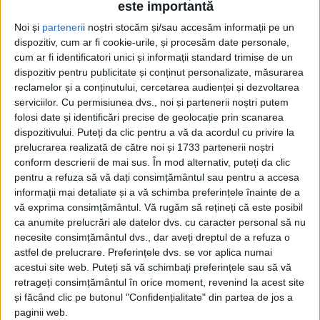
este importantă
Noi și
parteneri
i noștri stocăm și/sau accesăm informații pe un
dispozitiv, cum ar fi cookie-urile, și procesăm date personale,
cum ar fi identificatori unici și informații standard trimise de un
dispozitiv pentru publicitate și conținut personalizate, măsurarea
reclamelor și a conținutului, cercetarea audienței și dezvoltarea
serviciilor.
Cu permisiunea dvs., noi și partenerii noștri putem
Acasă
Etichete
Sala Unirea
folosi date și identificări precise de geolocație prin scanarea
Etichetă: Sala Unirea
dispozitivului. Puteți da clic pentru a vă da acordul cu privire la
prelucrarea realizată de către noi și 1733 partenerii noștri
conform descrierii de mai sus. În mod alternativ, puteți da clic
pentru a refuza să vă dați consimțământul sau pentru a accesa
informații mai detaliate și a vă schimba preferințele înainte de a
vă exprima consimțământul.
Vă rugăm să rețineți că este posibil
ca anumite prelucrări ale datelor dvs. cu caracter personal să nu
necesite consimțământul dvs., dar aveți dreptul de a refuza o
astfel de prelucrare. Preferințele dvs. se vor aplica numai
acestui site web. Puteți să vă schimbați preferințele sau să vă
retrageți consimțământul în orice moment, revenind la acest site
și făcând clic pe butonul "Confidențialitate" din partea de jos a
Sala tuturor
paginii web.