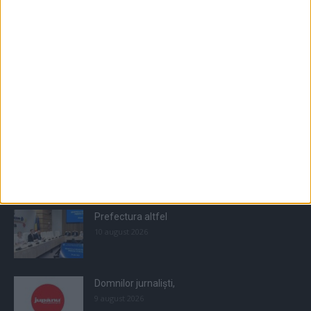
Populare
All
Recomandate
Tot timpul populare
Prefectura altfel
10 august 2026
Domnilor jurnaliști,
9 august 2026