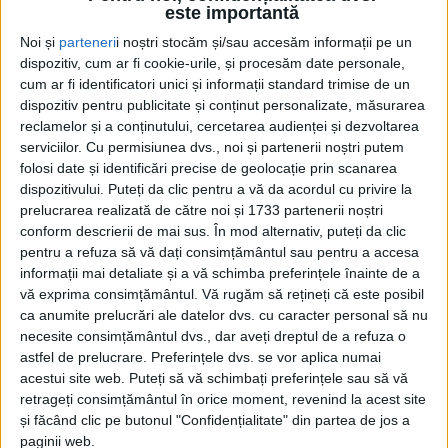
este importantă
Noi și
parteneri
i noștri stocăm și/sau accesăm informații pe un
dispozitiv, cum ar fi cookie-urile, și procesăm date personale,
cum ar fi identificatori unici și informații standard trimise de un
dispozitiv pentru publicitate și conținut personalizate, măsurarea
reclamelor și a conținutului, cercetarea audienței și dezvoltarea
serviciilor.
Cu permisiunea dvs., noi și partenerii noștri putem
Acasă
Etichete
Relație toxică
folosi date și identificări precise de geolocație prin scanarea
Etichetă: relație toxică
dispozitivului. Puteți da clic pentru a vă da acordul cu privire la
prelucrarea realizată de către noi și 1733 partenerii noștri
conform descrierii de mai sus. În mod alternativ, puteți da clic
pentru a refuza să vă dați consimțământul sau pentru a accesa
informații mai detaliate și a vă schimba preferințele înainte de a
vă exprima consimțământul.
Vă rugăm să rețineți că este posibil
ca anumite prelucrări ale datelor dvs. cu caracter personal să nu
necesite consimțământul dvs., dar aveți dreptul de a refuza o
astfel de prelucrare. Preferințele dvs. se vor aplica numai
acestui site web. Puteți să vă schimbați preferințele sau să vă
retrageți consimțământul în orice moment, revenind la acest site
și făcând clic pe butonul "Confidențialitate" din partea de jos a
Cinci forme de abuz emoțional într-o relație
paginii web.