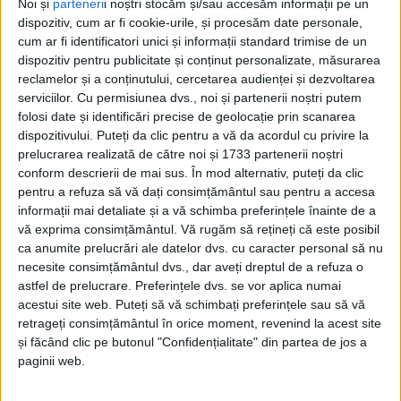
Noi și
parteneri
i noștri stocăm și/sau accesăm informații pe un
dispozitiv, cum ar fi cookie-urile, și procesăm date personale,
cum ar fi identificatori unici și informații standard trimise de un
dispozitiv pentru publicitate și conținut personalizate, măsurarea
reclamelor și a conținutului, cercetarea audienței și dezvoltarea
serviciilor.
Cu permisiunea dvs., noi și partenerii noștri putem
folosi date și identificări precise de geolocație prin scanarea
dispozitivului. Puteți da clic pentru a vă da acordul cu privire la
Etichetă: problemele climatice
prelucrarea realizată de către noi și 1733 partenerii noștri
conform descrierii de mai sus. În mod alternativ, puteți da clic
Transferul pădurilor noastre
pentru a refuza să vă dați consimțământul sau pentru a accesa
informații mai detaliate și a vă schimba preferințele înainte de a
Jupanu
-
28 octombrie 2023
vă exprima consimțământul.
Vă rugăm să rețineți că este posibil
ca anumite prelucrări ale datelor dvs. cu caracter personal să nu
necesite consimțământul dvs., dar aveți dreptul de a refuza o
astfel de prelucrare. Preferințele dvs. se vor aplica numai
acestui site web. Puteți să vă schimbați preferințele sau să vă
retrageți consimțământul în orice moment, revenind la acest site
și făcând clic pe butonul "Confidențialitate" din partea de jos a
paginii web.