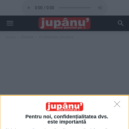
Acasă
Etichete
Problemele climatice
Pentru noi, confidențialitatea dvs.
este importantă