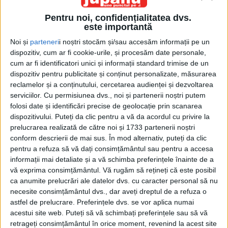
Pentru noi, confidențialitatea dvs.
este importantă
Noi și
parteneri
i noștri stocăm și/sau accesăm informații pe un
dispozitiv, cum ar fi cookie-urile, și procesăm date personale,
cum ar fi identificatori unici și informații standard trimise de un
dispozitiv pentru publicitate și conținut personalizate, măsurarea
Acasă
Etichete
Prieteni
reclamelor și a conținutului, cercetarea audienței și dezvoltarea
Etichetă: prieteni
serviciilor.
Cu permisiunea dvs., noi și partenerii noștri putem
folosi date și identificări precise de geolocație prin scanarea
dispozitivului. Puteți da clic pentru a vă da acordul cu privire la
prelucrarea realizată de către noi și 1733 partenerii noștri
conform descrierii de mai sus. În mod alternativ, puteți da clic
pentru a refuza să vă dați consimțământul sau pentru a accesa
informații mai detaliate și a vă schimba preferințele înainte de a
vă exprima consimțământul.
Vă rugăm să rețineți că este posibil
ca anumite prelucrări ale datelor dvs. cu caracter personal să nu
necesite consimțământul dvs., dar aveți dreptul de a refuza o
astfel de prelucrare. Preferințele dvs. se vor aplica numai
acestui site web. Puteți să vă schimbați preferințele sau să vă
Domnilor ziariști,
retrageți consimțământul în orice moment, revenind la acest site