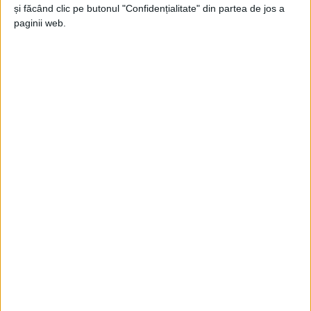
și făcând clic pe butonul "Confidențialitate" din partea de jos a
Doru Popovici
-
22 august 2021
paginii web.
Nici dușmani, nici prieteni. Colegi
Jupanu
-
30 aprilie 2021