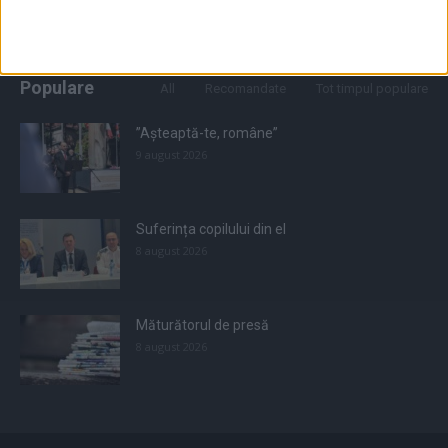
Populare
All
Recomandate
Tot timpul populare
”Așteaptă-te, române”
9 august 2026
Suferința copilului din el
8 august 2026
Măturătorul de presă
8 august 2026