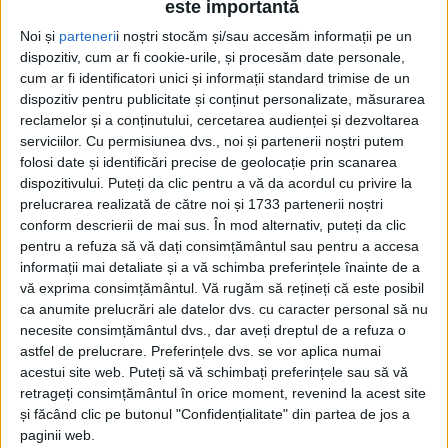
este importantă
Noi și
parteneri
i noștri stocăm și/sau accesăm informații pe un
dispozitiv, cum ar fi cookie-urile, și procesăm date personale,
cum ar fi identificatori unici și informații standard trimise de un
dispozitiv pentru publicitate și conținut personalizate, măsurarea
reclamelor și a conținutului, cercetarea audienței și dezvoltarea
serviciilor.
Cu permisiunea dvs., noi și partenerii noștri putem
Etichetă: podium
folosi date și identificări precise de geolocație prin scanarea
dispozitivului. Puteți da clic pentru a vă da acordul cu privire la
prelucrarea realizată de către noi și 1733 partenerii noștri
conform descrierii de mai sus. În mod alternativ, puteți da clic
pentru a refuza să vă dați consimțământul sau pentru a accesa
informații mai detaliate și a vă schimba preferințele înainte de a
vă exprima consimțământul.
Vă rugăm să rețineți că este posibil
ca anumite prelucrări ale datelor dvs. cu caracter personal să nu
necesite consimțământul dvs., dar aveți dreptul de a refuza o
astfel de prelucrare. Preferințele dvs. se vor aplica numai
acestui site web. Puteți să vă schimbați preferințele sau să vă
retrageți consimțământul în orice moment, revenind la acest site
și făcând clic pe butonul "Confidențialitate" din partea de jos a
Școala suceveană, pe podium
paginii web.