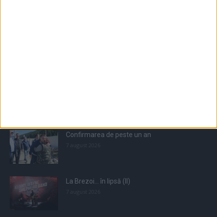
Populare
All
Recomandate
Tot timpul populare
Confirmarea de peste un an
7 august 2026
La Brezoi… în lipsă (II)
7 august 2026