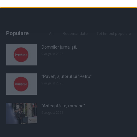
Populare
All
Recomandate
Tot timpul populare
Domnilor jurnaliști,
9 august 2026
”Pavel”, ajutorul lui ”Petru”
9 august 2026
”Așteaptă-te, române”
9 august 2026