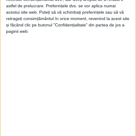
Jupanu
-
21 iunie 2026
astfel de prelucrare. Preferințele dvs. se vor aplica numai
acestui site web. Puteți să vă schimbați preferințele sau să vă
retrageți consimțământul în orice moment, revenind la acest site
și făcând clic pe butonul "Confidențialitate" din partea de jos a
paginii web.
JUPÂNU’ – anul XXIII, nr. 21 (1247)
09.06.2026 – 15.06.2026
Jupanu
-
9 iunie 2026