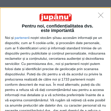
Pentru noi, confidențialitatea dvs.
este importantă
Acasă
Etichete
PMP
Noi și
parteneri
i noștri stocăm și/sau accesăm informații pe un
Etichetă: PMP
dispozitiv, cum ar fi cookie-urile, și procesăm date personale,
cum ar fi identificatori unici și informații standard trimise de un
dispozitiv pentru publicitate și conținut personalizate, măsurarea
reclamelor și a conținutului, cercetarea audienței și dezvoltarea
serviciilor.
Cu permisiunea dvs., noi și partenerii noștri putem
folosi date și identificări precise de geolocație prin scanarea
dispozitivului. Puteți da clic pentru a vă da acordul cu privire la
prelucrarea realizată de către noi și 1733 partenerii noștri
conform descrierii de mai sus. În mod alternativ, puteți da clic
pentru a refuza să vă dați consimțământul sau pentru a accesa
informații mai detaliate și a vă schimba preferințele înainte de a
vă exprima consimțământul.
Vă rugăm să rețineți că este posibil
ca anumite prelucrări ale datelor dvs. cu caracter personal să nu
Domnilor ziariști,
necesite consimțământul dvs., dar aveți dreptul de a refuza o