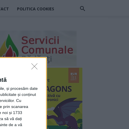
TACT
POLITICA COOKIES
ntă
rile, și procesăm date
ublicitate și conținut
viciilor.
Cu
ție prin scanarea
e noi și 1733
za să vă dați
ainte de a vă