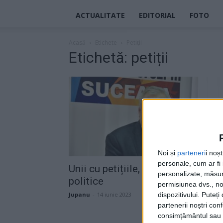
ACTUALITATE
EDITORIAL
FOTO
Acasă
Etichete
Petiții
Etichetă: petiții
Noi și
parteneri
i noș
personale, cum ar fi i
Unii cu petițiile, alții cu jocurile
personalizate, măsura
politice
permisiunea dvs., noi
dispozitivului. Puteț
Jupanu
-
14 iunie 2023
partenerii noștri con
consimțământul sau p