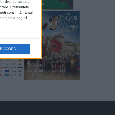
lor dvs. cu caracter
crare. Preferințele
rageți consimțământul
a de jos a paginii
DE ACORD