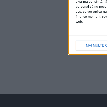
exprima consimțămâ
personal să nu necesi
dvs. se vor aplica n
în orice moment, reve
web.
MAI MULTE 