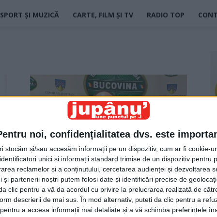
SPORT ȘI MUZICĂ
CARTE, FILM ȘI TV
RADIO TOP
CON
Pentru noi, confidențialitatea dvs. este importa
tri stocăm și/sau accesăm informații pe un dispozitiv, cum ar fi cookie-u
dentificatori unici și informații standard trimise de un dispozitiv pentru p
Petiționari ținuți la distanță
rea reclamelor și a conținutului, cercetarea audienței și dezvoltarea ser
Jupanu
-
23 februarie 2023
 și partenerii noștri putem folosi date și identificări precise de geoloca
i da clic pentru a vă da acordul cu privire la prelucrarea realizată de cătr
form descrierii de mai sus. În mod alternativ, puteți da clic pentru a refu
entru a accesa informații mai detaliate și a vă schimba preferințele în