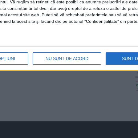
ntul.
Vă rugăm să rețineți că este posibil ca anumite prelucrări ale date
te consimțământul dvs., dar aveți dreptul de a refuza o astfel de prelu
umai acestui site web. Puteți să vă schimbați preferințele sau să vă ret
nind la acest site și făcând clic pe butonul "Confidențialitate" din parte
OPȚIUNI
NU SUNT DE ACORD
SUNT 