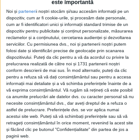
este importantă
Noi și
parteneri
i noștri stocăm și/sau accesăm informații pe un
dispozitiv, cum ar fi cookie-urile, și procesăm date personale,
cum ar fi identificatori unici și informații standard trimise de un
dispozitiv pentru publicitate și conținut personalizate, măsurarea
reclamelor și a conținutului, cercetarea audienței și dezvoltarea
serviciilor.
Cu permisiunea dvs., noi și partenerii noștri putem
Etichetă: ospătari
folosi date și identificări precise de geolocație prin scanarea
dispozitivului. Puteți da clic pentru a vă da acordul cu privire la
prelucrarea realizată de către noi și 1731 partenerii noștri
conform descrierii de mai sus. În mod alternativ, puteți da clic
pentru a refuza să vă dați consimțământul sau pentru a accesa
informații mai detaliate și a vă schimba preferințele înainte de a
vă exprima consimțământul.
Vă rugăm să rețineți că este posibil
ca anumite prelucrări ale datelor dvs. cu caracter personal să nu
necesite consimțământul dvs., dar aveți dreptul de a refuza o
astfel de prelucrare. Preferințele dvs. se vor aplica numai
acestui site web. Puteți să vă schimbați preferințele sau să vă
retrageți consimțământul în orice moment, revenind la acest site
și făcând clic pe butonul "Confidențialitate" din partea de jos a
Și ospătarii sînt oameni
paginii web.