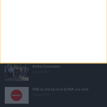
Populare
All
Recomandate
Tot timpul populare
Andrei Suceveanu
6 august 2026
DNA să vină să vă ia! Și DNA-ul a venit
6 august 2026